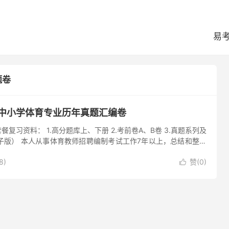
易
题卷
试中小学体育专业历年真题汇编卷
餐复习资料： 1.高分题库上、下册 2.考前卷A、B卷 3.真题系列及
电子版） 本人从事体育教师招聘编制考试工作7年以上，总结和整理
8)
赞(
0
)
