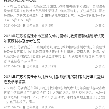
真题试卷及参考答案
2021年江苏省宿迁市宿城区幼儿园幼儿教师招聘/编制考试历年真题试卷
及参考答案 1.在欣赏自然界和生活环境中美的事物时，关注其色彩、形态
等特征。这是艺术领域对【】末期幼儿提出的要求。 A.2—3岁 B.3—4岁
C.4—5岁 D.5—6岁 ...
2021-09-29
历年真题
阅读(957)
赞(
0
)


2021年江苏省宿迁市市直机关幼儿园幼儿教师招聘/编制考试历
年真题试卷及参考答案
2021年江苏省宿迁市市直机关幼儿园幼儿教师招聘/编制考试历年真题试
卷及参考答案 1.《幼儿教育指导纲要(试行)》指出，管理人员、教师、幼
儿及其家长均是幼儿园教育评价工作中的【】 A.管理者 B.指导者 C.参与
者 D.监督者 2.从公共产...
2021-09-29
历年真题
阅读(1795)
赞(
0
)


2021年江苏省宿迁市幼儿园幼儿教师招聘/编制考试历年真题试
卷及参考答案
2021年江苏省宿迁市幼儿园幼儿教师招聘/编制考试历年真题试卷及参考
答案 1.信息被加工后能保持在【】之内的记忆，称为短时记忆。 A.1—3
秒 B.1分钟 C.1小时 D.12小时 2.户外运动时，小时在草地上发现了几只瓢
虫，他开心极了，旁...
2021-09-29
历年真题
阅读(959)
赞(
0
)

