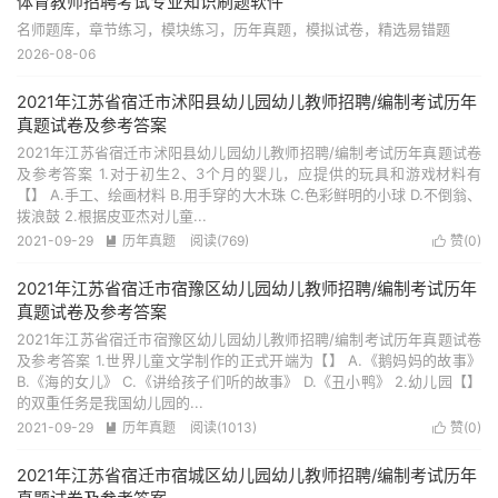
体育教师招聘考试专业知识刷题软件
名师题库，章节练习，模块练习，历年真题，模拟试卷，精选易错题
2026-08-06
2021年江苏省宿迁市沭阳县幼儿园幼儿教师招聘/编制考试历年
真题试卷及参考答案
2021年江苏省宿迁市沭阳县幼儿园幼儿教师招聘/编制考试历年真题试卷
及参考答案 1.对于初生2、3个月的婴儿，应提供的玩具和游戏材料有
【】 A.手工、绘画材料 B.用手穿的大木珠 C.色彩鲜明的小球 D.不倒翁、
拨浪鼓 2.根据皮亚杰对儿童...
2021-09-29
历年真题
阅读(769)
赞(
0
)


2021年江苏省宿迁市宿豫区幼儿园幼儿教师招聘/编制考试历年
真题试卷及参考答案
2021年江苏省宿迁市宿豫区幼儿园幼儿教师招聘/编制考试历年真题试卷
及参考答案 1.世界儿童文学制作的正式开端为【】 A.《鹅妈妈的故事》
B.《海的女儿》 C.《讲给孩子们听的故事》 D.《丑小鸭》 2.幼儿园【】
的双重任务是我国幼儿园的...
2021-09-29
历年真题
阅读(1013)
赞(
0
)


2021年江苏省宿迁市宿城区幼儿园幼儿教师招聘/编制考试历年