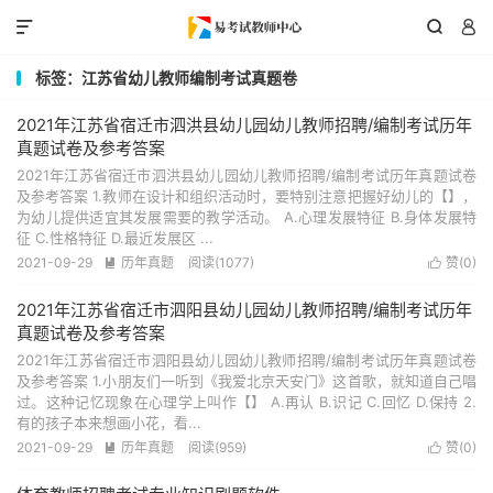



标签：江苏省幼儿教师编制考试真题卷
2021年江苏省宿迁市泗洪县幼儿园幼儿教师招聘/编制考试历年
真题试卷及参考答案
2021年江苏省宿迁市泗洪县幼儿园幼儿教师招聘/编制考试历年真题试卷
及参考答案 1.教师在设计和组织活动时，要特别注意把握好幼儿的【】，
为幼儿提供适宜其发展需要的教学活动。 A.心理发展特征 B.身体发展特
征 C.性格特征 D.最近发展区 ...
2021-09-29
历年真题
阅读(1077)
赞(
0
)


2021年江苏省宿迁市泗阳县幼儿园幼儿教师招聘/编制考试历年
真题试卷及参考答案
2021年江苏省宿迁市泗阳县幼儿园幼儿教师招聘/编制考试历年真题试卷
及参考答案 1.小朋友们一听到《我爱北京天安门》这首歌，就知道自己唱
过。这种记忆现象在心理学上叫作【】 A.再认 B.识记 C.回忆 D.保持 2.
有的孩子本来想画小花，看...
2021-09-29
历年真题
阅读(959)
赞(
0
)

