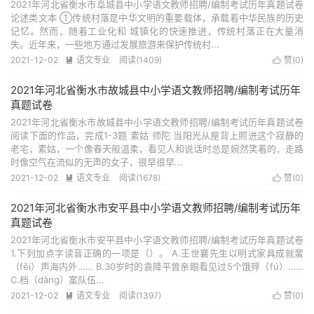
2021年河北省衡水市阜城县中小学语文教师招聘/编制考试历年真题试卷
论述类文本 ①传统村落是中华文明的重要载体，承载着中华民族的历史
记忆。然而，随着工业化和 城镇化的快速推进，传统村落正在大量消
失。近年来，一些地方通过发展旅游来保护传统村...
2021-12-02
语文专业
阅读(1409)
赞(
0
)


2021年河北省衡水市故城县中小学语文教师招聘/编制考试历年
真题试卷
2021年河北省衡水市故城县中小学语文教师招聘/编制考试历年真题试卷
阅读下面的作品，完成1-3题 素姑 师陀 当阳光从屋背上照进这个寂静的
老宅，素姑，一个像春天般温柔，看见人和说话时总是婉然笑着的，走路
时像空气在流似的无声的女子，很早很早...
2021-12-02
语文专业
阅读(1678)
赞(
0
)


2021年河北省衡水市安平县中小学语文教师招聘/编制考试历年
真题试卷
2021年河北省衡水市安平县中小学语文教师招聘/编制考试历年真题试卷
1.下列加点字读音正确的一项是（）。 A.王世襄先生以明式家具成就蜚
（fěi）声海内外…… B.30岁时的袁降平曾亲眼看见过5个饿殍（fú）……
C.档（dàng）案队伍...
2021-12-02
语文专业
阅读(1397)
赞(
0
)

