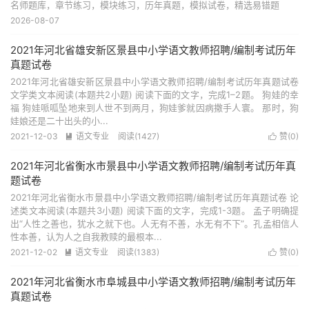
名师题库，章节练习，模块练习，历年真题，模拟试卷，精选易错题
2026-08-07
2021年河北省雄安新区景县中小学语文教师招聘/编制考试历年
真题试卷
2021年河北省雄安新区景县中小学语文教师招聘/编制考试历年真题试卷
文学类文本阅读(本题共2小题) 阅读下面的文字，完成1–2题。 狗娃的幸
福 狗娃哌呱坠地来到人世不到两月，狗娃爹就因病撒手人寰。 那时，狗
娃娘还是二十出头的小...
2021-12-03
语文专业
阅读(1427)
赞(
0
)


2021年河北省衡水市景县中小学语文教师招聘/编制考试历年真
题试卷
2021年河北省衡水市景县中小学语文教师招聘/编制考试历年真题试卷 论
述类文本阅读(本题共3小题) 阅读下面的文字，完成1-3题。 孟子明确提
出“人性之善也，犹水之就下也。人无有不善，水无有不下”。孔孟相信人
性本善，认为人之自我教赎的最根本...
2021-12-02
语文专业
阅读(1383)
赞(
0
)


2021年河北省衡水市阜城县中小学语文教师招聘/编制考试历年
真题试卷