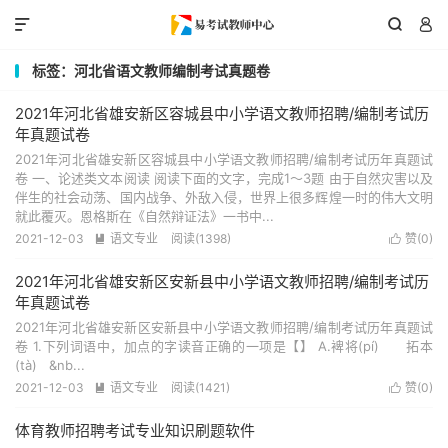



标签：河北省语文教师编制考试真题卷
2021年河北省雄安新区容城县中小学语文教师招聘/编制考试历
年真题试卷
2021年河北省雄安新区容城县中小学语文教师招聘/编制考试历年真题试
卷 一、论述类文本阅读 阅读下面的文字，完成1～3题 由于自然灾害以及
伴生的社会动荡、国内战争、外敌入侵，世界上很多辉煌一时的伟大文明
就此覆灭。恩格斯在《自然辩证法》一书中...
2021-12-03
语文专业
阅读(1398)
赞(
0
)


2021年河北省雄安新区安新县中小学语文教师招聘/编制考试历
年真题试卷
2021年河北省雄安新区安新县中小学语文教师招聘/编制考试历年真题试
卷 1.下列词语中，加点的字读音正确的一项是【】 A.裨将(pí) 拓本
(tà) &nb...
2021-12-03
语文专业
阅读(1421)
赞(
0
)


体育教师招聘考试专业知识刷题软件