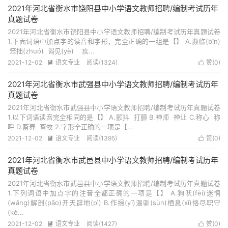
2021年河北省衡水市饶阳县中小学语文教师招聘/编制考试历年
真题试卷
2021年河北省衡水市饶阳县中小学语文教师招聘/编制考试历年真题试卷
1.下面词语中加点字的读音和字形，完全正确的一组是【】 A.濒临(bīn)
笨拙(zhuó) 谒见(yè) 疾...
2021-12-02
语文专业
阅读(1324)
赞(
0
)


2021年河北省衡水市武强县中小学语文教师招聘/编制考试历年
真题试卷
2021年河北省衡水市武强县中小学语文教师招聘/编制考试历年真题试卷
1.以下词语读音完全相同的是【】 A.颤抖 打颤 B.禅师 禅让 C.称心 称
呼 D.畜养 畜牧 2.字形全正确的一项是【...
2021-12-02
语文专业
阅读(1395)
赞(
0
)


2021年河北省衡水市武邑县中小学语文教师招聘/编制考试历年
真题试卷
2021年河北省衡水市武邑县中小学语文教师招聘/编制考试历年真题试卷
1.下列词语中加点字的注音全都正确的一项是【】 A.狗吠(fèi)迷惘
(wǎng)解剖(pāo)开天辟地(pì) B.作揖(yī)温驯(sùn)栖息(xī)恪尽职守
(kè...
2021-12-02
语文专业
阅读(1427)
赞(
0
)

