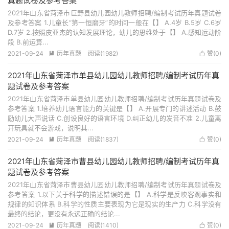
真题试卷及参考答案
2021年山东省菏泽市巨野县幼儿园幼儿教师招聘/编制考试历年真题试卷
及参考答案 1.儿童长“第一恒磨牙”的时间一般在【】 A.4岁 B.5岁 C.6岁
D.7岁 2.按照皮亚杰的认知发展理论，幼儿的思维处于【】 A.感知运动阶
段 B.前运算...
2021-09-24
历年真题
阅读(1982)
赞(
0
)


2021年山东省菏泽市单县幼儿园幼儿教师招聘/编制考试历年真
题试卷及参考答案
2021年山东省菏泽市单县幼儿园幼儿教师招聘/编制考试历年真题试卷及
参考答案 1.培养幼儿语言能力的关键是【】 A.开展专门的讲述活动 B.鼓
励幼儿大声说话 C.创设良好的语言环境 D.纠正幼儿的发音不准 2.儿童离
开玩具就不会游戏，说明其...
2021-09-24
历年真题
阅读(1837)
赞(
0
)


2021年山东省菏泽市曹县幼儿园幼儿教师招聘/编制考试历年真
题试卷及参考答案
2021年山东省菏泽市曹县幼儿园幼儿教师招聘/编制考试历年真题试卷及
参考答案 1.以下关于科学的描述错误的是【】 A.科学是反映客观事实和
规律的知识体系 B.科学的性质主要表现为它是现实的生产力 C.科学没有
最终的结论，更没有永远正确的结论...
2021-09-24
历年真题
阅读(1410)
赞(
0
)

