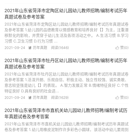
2021年山东省菏泽市定陶区幼儿园幼儿教师招聘/编制考试历年
真题试卷及参考答案
2021年山东省菏泽市定陶区幼儿园幼儿教师招聘/编制考试历年真题试卷
及参考答案 1.幼儿园的品德教育以情感教育和培养良好【】为主，注重潜
移默化的影响，并贯穿于幼儿生活及各项活动之中。 A.生活习惯 B.学习
习惯 C.卫生习惯 D.行为习惯 ...
2021-09-24
历年真题
阅读(1646)
赞(
0
)


2021年山东省菏泽市牡丹区幼儿园幼儿教师招聘/编制考试历年
真题试卷及参考答案
2021年山东省菏泽市牡丹区幼儿园幼儿教师招聘/编制考试历年真题试卷
及参考答案 1.活泼开朗、乐观自信、积极主动、独立性较强、诚实勇敢、
意志较坚强是幼儿【】的表现。 A.智力发展正常 B.情绪特征良好 C.个性
特征良好 D.具有良好的社会适...
2021-09-24
历年真题
阅读(1629)
赞(
0
)


2021年山东省菏泽市市直机关幼儿园幼儿教师招聘/编制考试历
年真题试卷及参考答案
2021年山东省菏泽市市直机关幼儿园幼儿教师招聘/编制考试历年真题试
卷及参考答案 1.幼儿用橡皮泥制作许多彩色小圆球，该活动中幼儿要用到