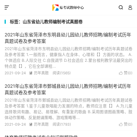



标签：山东省幼儿教师编制考试真题卷
2021年山东省菏泽市东明县幼儿园幼儿教师招聘/编制考试历年
真题试卷及参考答案
2021年山东省菏泽市东明县幼儿园幼儿教师招聘/编制考试历年真题试卷
及参考答案 1.一般而言，健康指人在身体、心理和【】方面的状态。 A.
个体适应 B.人际交往 C.自我调节 D.社会适应 2.蒙台梭利教学法最突出的
特点是【】，它在全部课程...
2021-09-24
历年真题
阅读(1565)
赞(
0
)


2021年山东省菏泽市鄄城县幼儿园幼儿教师招聘/编制考试历年
真题试卷及参考答案
2021年山东省菏泽市鄄城县幼儿园幼儿教师招聘/编制考试历年真题试卷
及参考答案 1.鉴于儿童歌唱能力发展的特点，教师应注意【】 A.为儿童
选择歌词有趣、易记、易理解、有重复的歌曲 B.采用图谱图画策略、肢
体动作策略、反复朗诵策略、游戏策略等...
2021-09-24
历年真题
阅读(1793)
赞(
0
)

