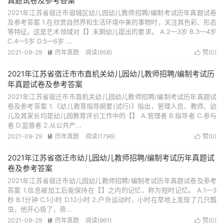
真题试卷及参考答案
2021年江苏省宿迁市宿城区幼儿园幼儿教师招聘/编制考试历年真题试卷
及参考答案 1.在欣赏自然界和生活环境中美的事物时，关注其色彩、形态
等特征。这是艺术领域对【】末期幼儿提出的要求。 A.2—3岁 B.3—4岁
C.4—5岁 D.5—6岁 ...
2021-09-29
历年真题
阅读(958)
赞(
0
)


2021年江苏省宿迁市市直机关幼儿园幼儿教师招聘/编制考试历
年真题试卷及参考答案
2021年江苏省宿迁市市直机关幼儿园幼儿教师招聘/编制考试历年真题试
卷及参考答案 1.《幼儿教育指导纲要(试行)》指出，管理人员、教师、幼
儿及其家长均是幼儿园教育评价工作中的【】 A.管理者 B.指导者 C.参与
者 D.监督者 2.从公共产...
2021-09-29
历年真题
阅读(1796)
赞(
0
)


2021年江苏省宿迁市幼儿园幼儿教师招聘/编制考试历年真题试
卷及参考答案
2021年江苏省宿迁市幼儿园幼儿教师招聘/编制考试历年真题试卷及参考
答案 1.信息被加工后能保持在【】之内的记忆，称为短时记忆。 A.1—3
秒 B.1分钟 C.1小时 D.12小时 2.户外运动时，小时在草地上发现了几只瓢
虫，他开心极了，旁...
2021-09-29
历年真题
阅读(961)
赞(
0
)

