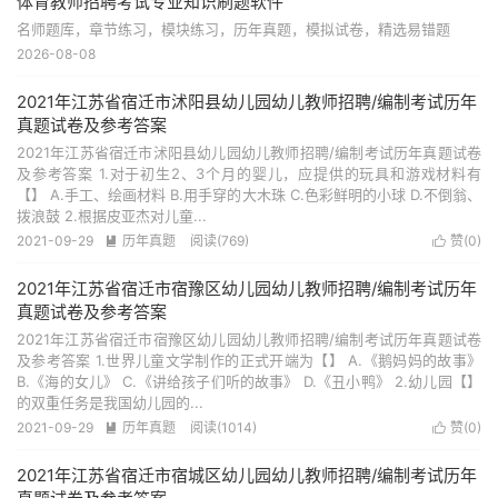
体育教师招聘考试专业知识刷题软件
名师题库，章节练习，模块练习，历年真题，模拟试卷，精选易错题
2026-08-08
2021年江苏省宿迁市沭阳县幼儿园幼儿教师招聘/编制考试历年
真题试卷及参考答案
2021年江苏省宿迁市沭阳县幼儿园幼儿教师招聘/编制考试历年真题试卷
及参考答案 1.对于初生2、3个月的婴儿，应提供的玩具和游戏材料有
【】 A.手工、绘画材料 B.用手穿的大木珠 C.色彩鲜明的小球 D.不倒翁、
拨浪鼓 2.根据皮亚杰对儿童...
2021-09-29
历年真题
阅读(769)
赞(
0
)


2021年江苏省宿迁市宿豫区幼儿园幼儿教师招聘/编制考试历年
真题试卷及参考答案
2021年江苏省宿迁市宿豫区幼儿园幼儿教师招聘/编制考试历年真题试卷
及参考答案 1.世界儿童文学制作的正式开端为【】 A.《鹅妈妈的故事》
B.《海的女儿》 C.《讲给孩子们听的故事》 D.《丑小鸭》 2.幼儿园【】
的双重任务是我国幼儿园的...
2021-09-29
历年真题
阅读(1014)
赞(
0
)


2021年江苏省宿迁市宿城区幼儿园幼儿教师招聘/编制考试历年