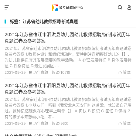



标签：江苏省幼儿教师招聘考试真题
2021年江苏省宿迁市泗洪县幼儿园幼儿教师招聘/编制考试历年
真题试卷及参考答案
2021年江苏省宿迁市泗洪县幼儿园幼儿教师招聘/编制考试历年真题试卷
及参考答案 1.教师在设计和组织活动时，要特别注意把握好幼儿的【】，
为幼儿提供适宜其发展需要的教学活动。 A.心理发展特征 B.身体发展特
征 C.性格特征 D.最近发展区 ...
2021-09-29
历年真题
阅读(1078)
赞(
0
)


2021年江苏省宿迁市泗阳县幼儿园幼儿教师招聘/编制考试历年
真题试卷及参考答案
2021年江苏省宿迁市泗阳县幼儿园幼儿教师招聘/编制考试历年真题试卷
及参考答案 1.小朋友们一听到《我爱北京天安门》这首歌，就知道自己唱
过。这种记忆现象在心理学上叫作【】 A.再认 B.识记 C.回忆 D.保持 2.
有的孩子本来想画小花，看...
2021-09-29
历年真题
阅读(960)
赞(
0
)

