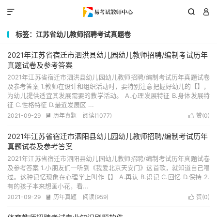



标签：江苏省幼儿教师招聘考试真题卷
2021年江苏省宿迁市泗洪县幼儿园幼儿教师招聘/编制考试历年
真题试卷及参考答案
2021年江苏省宿迁市泗洪县幼儿园幼儿教师招聘/编制考试历年真题试卷
及参考答案 1.教师在设计和组织活动时，要特别注意把握好幼儿的【】，
为幼儿提供适宜其发展需要的教学活动。 A.心理发展特征 B.身体发展特
征 C.性格特征 D.最近发展区 ...
2021-09-29
历年真题
阅读(1077)
赞(
0
)


2021年江苏省宿迁市泗阳县幼儿园幼儿教师招聘/编制考试历年
真题试卷及参考答案
2021年江苏省宿迁市泗阳县幼儿园幼儿教师招聘/编制考试历年真题试卷
及参考答案 1.小朋友们一听到《我爱北京天安门》这首歌，就知道自己唱
过。这种记忆现象在心理学上叫作【】 A.再认 B.识记 C.回忆 D.保持 2.
有的孩子本来想画小花，看...
2021-09-29
历年真题
阅读(959)
赞(
0
)

