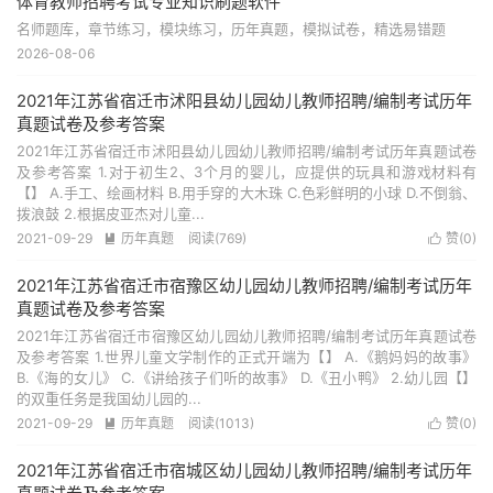
体育教师招聘考试专业知识刷题软件
名师题库，章节练习，模块练习，历年真题，模拟试卷，精选易错题
2026-08-06
2021年江苏省宿迁市沭阳县幼儿园幼儿教师招聘/编制考试历年
真题试卷及参考答案
2021年江苏省宿迁市沭阳县幼儿园幼儿教师招聘/编制考试历年真题试卷
及参考答案 1.对于初生2、3个月的婴儿，应提供的玩具和游戏材料有
【】 A.手工、绘画材料 B.用手穿的大木珠 C.色彩鲜明的小球 D.不倒翁、
拨浪鼓 2.根据皮亚杰对儿童...
2021-09-29
历年真题
阅读(769)
赞(
0
)


2021年江苏省宿迁市宿豫区幼儿园幼儿教师招聘/编制考试历年
真题试卷及参考答案
2021年江苏省宿迁市宿豫区幼儿园幼儿教师招聘/编制考试历年真题试卷
及参考答案 1.世界儿童文学制作的正式开端为【】 A.《鹅妈妈的故事》
B.《海的女儿》 C.《讲给孩子们听的故事》 D.《丑小鸭》 2.幼儿园【】
的双重任务是我国幼儿园的...
2021-09-29
历年真题
阅读(1013)
赞(
0
)


2021年江苏省宿迁市宿城区幼儿园幼儿教师招聘/编制考试历年