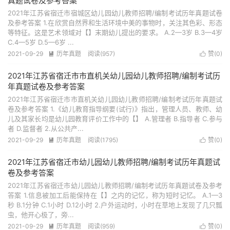
真题试卷及参考答案
2021年江苏省宿迁市宿城区幼儿园幼儿教师招聘/编制考试历年真题试卷
及参考答案 1.在欣赏自然界和生活环境中美的事物时，关注其色彩、形态
等特征。这是艺术领域对【】末期幼儿提出的要求。 A.2—3岁 B.3—4岁
C.4—5岁 D.5—6岁 ...
2021-09-29
历年真题
阅读(957)
赞(
0
)


2021年江苏省宿迁市市直机关幼儿园幼儿教师招聘/编制考试历
年真题试卷及参考答案
2021年江苏省宿迁市市直机关幼儿园幼儿教师招聘/编制考试历年真题试
卷及参考答案 1.《幼儿教育指导纲要(试行)》指出，管理人员、教师、幼
儿及其家长均是幼儿园教育评价工作中的【】 A.管理者 B.指导者 C.参与
者 D.监督者 2.从公共产...
2021-09-29
历年真题
阅读(1795)
赞(
0
)


2021年江苏省宿迁市幼儿园幼儿教师招聘/编制考试历年真题试
卷及参考答案
2021年江苏省宿迁市幼儿园幼儿教师招聘/编制考试历年真题试卷及参考
答案 1.信息被加工后能保持在【】之内的记忆，称为短时记忆。 A.1—3
秒 B.1分钟 C.1小时 D.12小时 2.户外运动时，小时在草地上发现了几只瓢
虫，他开心极了，旁...
2021-09-29
历年真题
阅读(959)
赞(
0
)

