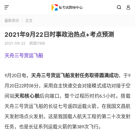



最新资讯
正文

2021年9月22日时事政治热点+考点预测
2021-09-22
阅读(769)
天舟三号货运飞船
月
日电，
天舟三号货运飞船发射任务取得圆满成功
，于
9
20
9
月
日
时
分，采用自主快速交会对接模式成功对接于空
20
22
08
间站
天和核心舱
后向端口，整个过程历时约
小时。搭载
6.5
天舟三号货运飞船的长征七号遥四运载火箭，在我国文昌航
天发射场点火发射。这是我国载人航天工程的第二十次发射
任务，也是长征系列运载火箭的第
次飞行。
389