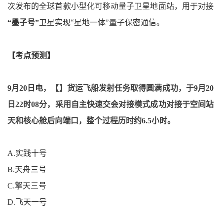
次发布的全球首款小型化可移动量子卫星地面站，用于对接
“
墨子号
”
卫星实现
星地一体
量子保密通信。
“
”
【考点预测】
9
月
20
日电，
【】
货运飞船发射任务取得圆满成功，于
9
月
20
日
22
时
08
分，采用自主快速交会对接模式成功对接于空间站
天和核心舱后向端口，整个过程历时约
6.5
小时。
A.
实践十号
B.
天舟三号
C.
擎天三号
D.
飞天一号