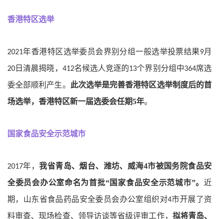
香港特区选举
年香港特区选举委员会界别分组一般选举投票结果
月
2021
9
日清晨揭晓，
名候选人竞逐的
个界别分组中
席选
20
412
13
364
委全部顺利产生。
此次选举是完善香港特区选举制度后的首
场选举，香港特区新一届选委会任期
5
年
。
国家食品安全示范城市
年，
我省青岛、烟台、潍坊、威海
4
市被国务院食品安
2017
全委员会办公室命名为首批
“
国家食品安全示范城市
”
。
近
期，山东省食品药品安全委员会办公室组织对
市开展了资
4
料审查、现场检查、领导访谈等省级评审工作，
拟将青岛、