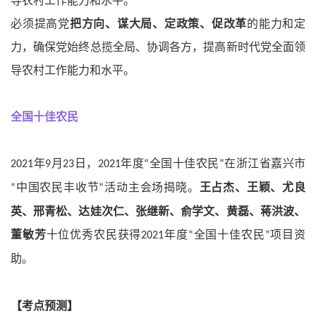
导农村工作能力和水平。
必须提高党
把方向、谋大局、定政策、促改革
的能力和定
力，确保党始终总揽全局、协调各方，提高新时代党全面领
导农村工作能力和水平。
全国十佳农民
年
月
日，
年度
全国十佳农民
在浙江省嘉兴市
2021
9
23
2021
“
”
中国农民丰收节
活动主会场揭晓。
王占杰、王颖、尤良
“
”
英、邢青松、达娃次仁、张继新、俞学文、黄磊、蒋洪波、
董敏芳
十位优秀农民获得
年度
全国十佳农民
项目资
2021
“
”
助。
【考点预测】