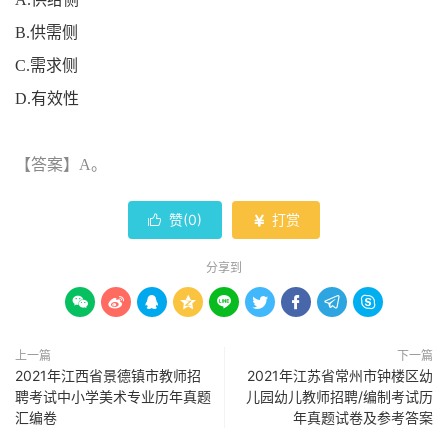
B.
供需侧
C.
需求侧
D.
有效性
【答案】
A
。
赞(
0
)
打赏


分享到









上一篇
下一篇
2021年江西省景德镇市教师招
2021年江苏省常州市钟楼区幼
聘考试中小学美术专业历年真题
儿园幼儿教师招聘/编制考试历
汇编卷
年真题试卷及参考答案