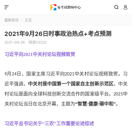



最新资讯
正文

2021年9月26日时事政治热点+考点预测
2021-09-26
阅读(1023)
习近平向2021中关村论坛视频致贺
月
日，国家主席习近平向
中关村论坛视频致贺。习
9
24
2021
近平强调，
中关村是中国第一个国家自主创新示范区
，中关
村论坛是面向全球科技创新交流合作的国家级平台。
中
2021
关村论坛当日在北京开幕，主题为
“
智慧
·
健康
·
碳中和
”
。
习近平总书记关于
“
三农
”
工作重要论述综述