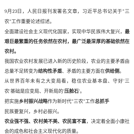
9
月
日，人民日报刊发署名文章，习近平总书记关于
三
23
“
农
工作重要论述综述。
”
全面建设社会主义现代化国家，实现中华民族伟大复兴，
最
艰巨最繁重的任务依然在农村，最广泛最深厚的基础依然在
农村。
我国农业农村发展已进入新的历史阶段，农业的主要矛盾由
总量不足转变为
结构性矛盾
、矛盾的主要方面在
供给侧
。
从世界百年未有之大变局看，稳住农业基本盘、守好
三
‘
农
基础是应变局、开新局的
压舱石
。
’
‘
’
把实施
乡村振兴战略
作为新时代
三农
工作
总抓手
“
”
民族要复兴，乡村必振兴。
农业强不强、农村美不美、农民富不富
，决定着全面小康社
会的成色和社会主义现代化的质量。