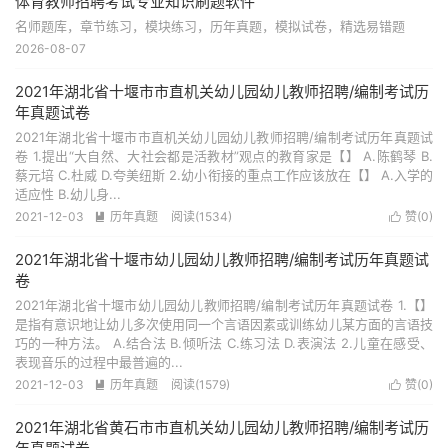
体育教师招聘考试专业知识刷题软件
名师题库，章节练习，模块练习，历年真题，模拟试卷，精选易错题
2026-08-07
2021年湖北省十堰市市直机关幼儿园幼儿教师招聘/编制考试历
年真题试卷
2021年湖北省十堰市市直机关幼儿园幼儿教师招聘/编制考试历年真题试
卷 1.提出“大自然、大社会都是活教材”观点的教育家是【】 A.陈鹤琴 B.
蔡元培 C.杜威 D.夸美纽斯 2.幼小衔接的重点工作应该放在【】 A.入学的
适应性 B.幼儿身...
2021-12-03
历年真题
阅读(1534)
赞(
0
)


2021年湖北省十堰市幼儿园幼儿教师招聘/编制考试历年真题试
卷
2021年湖北省十堰市幼儿园幼儿教师招聘/编制考试历年真题试卷 1.【】
是指有意识地让幼儿多次使用同一个言语因素或训练幼儿某方面的言语技
巧的一种方法。 A.结合法 B.倾听法 C.练习法 D.表演法 2.儿童在感受、
表现音乐的过程中最普遍的...
2021-12-03
历年真题
阅读(1579)
赞(
0
)


2021年湖北省黄石市市直机关幼儿园幼儿教师招聘/编制考试历