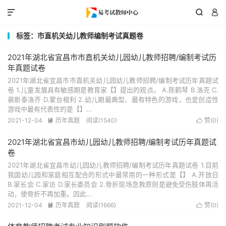



标签：市直机关幼儿教师编制考试真题卷
2021年湖北省宜昌市市直机关幼儿园幼儿教师招聘/编制考试历
年真题试卷
2021年湖北省宜昌市市直机关幼儿园幼儿教师招聘/编制考试历年真题试
卷 1.儿童发展具有敏感期是教育家【】提出的观点。 A.陈鹤琴 B.洛克 C.
裴斯泰洛齐 D.蒙台梭利 2.幼儿期最典型、最有特色的游戏，也是创造性
游戏中最有代表性的是【】...
2021-12-04
历年真题
阅读(1540)
赞(
0
)


2021年湖北省宜昌市幼儿园幼儿教师招聘/编制考试历年真题试
卷
2021年湖北省宜昌市幼儿园幼儿教师招聘/编制考试历年真题试卷 1.目前
我国幼儿园和家庭相互配合的形式中最常用的一种形式是【】 A.开放日
B.家长会 C.家访 D.家长委员会 2.骨折现场急救原则是避免受伤肢体再活
动，使骨折不再加重。因此...
2021-12-04
历年真题
阅读(1666)
赞(
0
)

