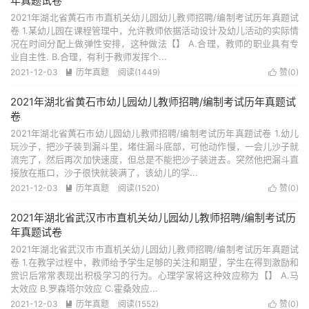
年真题试卷
2021年湖北省黄石市市直机关幼儿园幼儿教师招聘/编制考试历年真题试
卷 1.某幼儿园在课程管理中，允许教师依据活动设计及幼儿活动的实际情
况在时间分配上做弹性安排，这种做法【】 A.合理，教师的职业具有专
业自主性. B.合理，有利于教师发挥个...
2021-12-03
历年真题
阅读(1449)
赞(
0
)


2021年湖北省黄石市幼儿园幼儿教师招聘/编制考试历年真题试
卷
2021年湖北省黄石市幼儿园幼儿教师招聘/编制考试历年真题试卷 1.幼儿
玩沙子，把沙子装到漏斗里，堵住漏斗底部，可他动作慢，一会儿沙子就
流完了，然后再次加快速度，但总是不能把沙子装进去。突然他把漏斗直
接放在瓶口，沙子很快就装满了，该幼儿的学...
2021-12-03
历年真题
阅读(1520)
赞(
0
)


2021年湖北省武汉市市直机关幼儿园幼儿教师招聘/编制考试历
年真题试卷
2021年湖北省武汉市市直机关幼儿园幼儿教师招聘/编制考试历年真题试
卷 1.在教学过程中，教师给予学生足够的关注和期望，学生在得到激励和
赏识后常常表现出积极学习的行为。心理学家将这种效应称为【】 A.马
太效应 B.罗森塔尔效应 C.霍桑效应...
2021-12-03
历年真题
阅读(1552)
赞(
0
)

