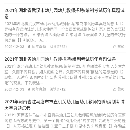
2021年湖北省武汉市幼儿园幼儿教师招聘/编制考试历年真题试
卷
2021年湖北省武汉市幼儿园幼儿教师招聘/编制考试历年真题试卷 1.【】
是指有意识地让幼儿多次使用同一个言语因素或训练幼儿某方面的言语技
巧的一种方法。 A.结合法 B.倾听法 C.练习法 D.表演法 2.儿童的告状行
为是由【】引起的。 A....
2021-12-03
历年真题
阅读(1767)
赞(
0
)


2021年湖北省幼儿园幼儿教师招聘/编制考试历年真题试卷
2021年湖北省幼儿园幼儿教师招聘/编制考试历年真题试卷 1.“如入芝兰之
室，久而不闻其香；如入鲍鱼之肆，久而不闻其臭”描述的是感觉的【】
现象。 A.适应 B.同时对比 C.先后对比 D.继时对比 2.对于三岁前幼儿“口
吃”的现象，下列表述...
2021-12-03
历年真题
阅读(1712)
赞(
0
)


2021年河南省驻马店市市直机关幼儿园幼儿教师招聘/编制考试
历年真题试卷
2021年河南省驻马店市市直机关幼儿园幼儿教师招聘/编制考试历年真题
试卷 1.西方教育史中，第一个提出“幼儿公育”的学前社会教育主张的是
【】 A.苏格拉底 B.柏拉图 C.亚里士多德 D.昆体良 2.教育家【】在勃兰