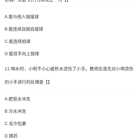
A.能与他人抛接球
B.能连续自抛自接球
C.能连续拍球
D.能双手向上抛球
11.喝水时，小明不小心被热水烫伤了小手。教师应首先对小明烫伤
的小手进行的处理是【】
A.肥皂水冲洗
B.冷水冲洗
C.毛巾包裹
D.擦药