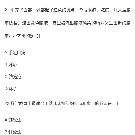
21.小齐的面部、颈部起了红色的斑点，渐成水疱、脓疮，几天后脓
疮破裂，流出黄色脓液，有些被流出脓液感染的地方又生出新的脓
疮。小齐患的是【】
A.手足口病
B.麻疹
C.脓疱疮
D.痱子
22.数学教育中最适合于幼儿认知结构特点和水平的方法是【】
A.游戏法
B.讨论法