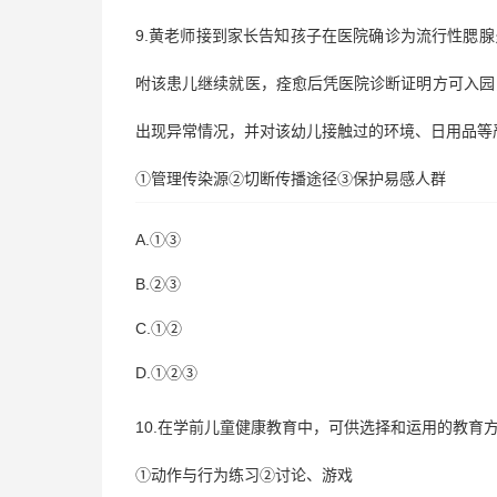
9.黄老师接到家长告知孩子在医院确诊为流行性腮
咐该患儿继续就医，痊愈后凭医院诊断证明方可入园
出现异常情况，并对该幼儿接触过的环境、日用品等
①管理传染源②切断传播途径③保护易感人群
A.①③
B.②③
C.①②
D.①②③
10.在学前儿童健康教育中，可供选择和运用的教育
①动作与行为练习②讨论、游戏