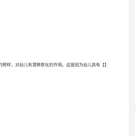
子的榜样，对幼儿有潜移默化的作用。这是因为幼儿具有【】