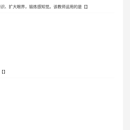
知识、扩大眼界，锻炼感知觉。该教师运用的是【】
是【】