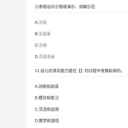
③参观访问④情境演示、讲解示范
A.①②
B.①②④
C.①④
D.①②③④
11.幼儿的语言能力是在【】的过程中发展起来的。
A.训练和阅读
B.模仿和练习
C.交流和运用
D.教学和游戏