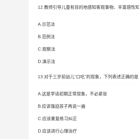
12.教师引导儿童有目的地感知客观事物、丰富感性
A.示范法
B.范例法
C.观察法
D.演示法
13.对于三岁前幼儿“口吃”的现象，下列表述正确的
A.这是学话初期正常现象，不必紧张
B.应该强迫孩子再说一遍
C.应该重复练习纠正
D.应该进行心理治疗