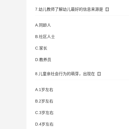
7.幼儿教师了解幼儿最好的信息来源是【】
A.同龄人
B.社区人士
C.家长
D.教养员
8.儿童亲社会行为的萌芽，出现在【】
A.1岁左右
B.2岁左右
C.3岁左右
D.4岁左右