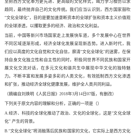
至把西方文化奉为更先进、更高级的文化样式，竭力学习模仿以求
趋同，最终抛弃自己的文化传统。我们应当认识到，西方国家鼓吹
“文化全球化”，目的是要加速垄断资本的全球扩张和资本主义价值观
的全球渗透，以攫取更多的经济、政治和文化利益。
当前，中国等新兴市场国家走上发展快车道，多个发展中心在世界
不同区域逐渐形成，经济全球化发展呈现新态势。进入新时代，我
们应以高度的文化自觉和文化自信，廓清
“文化全球化"的迷雾，在保
持自身文化独立性和自主性的同时，积极同世界不同民族和国家开
展文化交流对话，在多元文化和谐共生中展现中华文化的独特魅
力。不断丰富和发展多姿多彩的人类文化，有效抵制西方文化渗透
和扩张，推动经济全球化健康发展，维护全人类共同利益。
（摘编自刘焕明《人民日报》
2018年3月14日07版，有删改）
下列关于原文内容的理解和分析，正确的一项是（）
A.经济、科技的全球化推动了政治、文化的全球化，这是“文化全球
化” 产生的背景。
B.“文化全球化”将消融落后民族和国家的文化，它实际上是西方文化