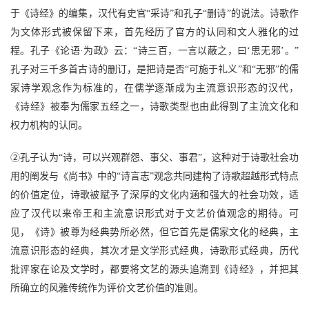
于《诗经》的编集，汉代有史官“采诗”和孔子“删诗”的说法。诗歌作
为文体形式被保留下来，首先经历了官方的认同和文人雅化的过
程。孔子《论语·为政》云：“诗三百，一言以蔽之，曰‘思无邪’。”
孔子对三千多首古诗的删订，是把诗是否“可施于礼义”和“无邪”的儒
家诗学观念作为标准的，在儒学逐渐成为主流意识形态的汉代，
《诗经》被奉为儒家五经之一，诗歌类型也由此得到了主流文化和
权力机构的认同。
②孔子认为“诗，可以兴观群怨、事父、事君”，这种对于诗歌社会功
用的阐发与《尚书》中的“诗言志”观念共同建构了诗歌超越形式特点
的价值定位，诗歌被赋予了深厚的文化内涵和强大的社会功效，适
应了汉代以来帝王和主流意识形式对于文艺价值观念的期待。可
见，《诗》被尊为经典势所必然，但它首先是儒家文化的经典，主
流意识形态的经典，其次才是文学形式经典，诗歌形式经典，历代
批评家在论及文学时，都要将文艺的源头追溯到《诗经》，并把其
所确立的风雅传统作为评价文艺价值的准则。