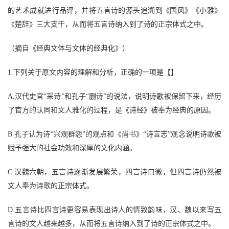
的艺术成就进行品评，并将五言诗的源头追溯到《国风》《小雅》
《楚辞》三大支干，从而将五言诗纳入到了诗的正宗体式之中。
（摘自《经典文体与文体的经典化》）
1.下列关于原文内容的理解和分析，正确的一项是【】
A.汉代史官“采诗”和孔子“删诗”的说法，说明诗歌被保留下来，经历
了官方的认同和文人雅化的过程，是《诗经》被奉为经典的原因。
B.孔子认为诗“兴观群怨”的观点和《尚书》“诗言志”观念说明诗歌被
赋予强大的社会功效和深厚的文化内涵。
C.汉魏六朝，五言诗逐渐发展繁荣，四言诗曰微，但四言诗仍然被
文人奉为诗歌的正宗体式。
D.五言诗比四言诗更容易表现出诗人的情致韵味，汉、魏以来写五
言诗的文人越来越多，从而将五言诗纳入到了诗的正宗体式之中。