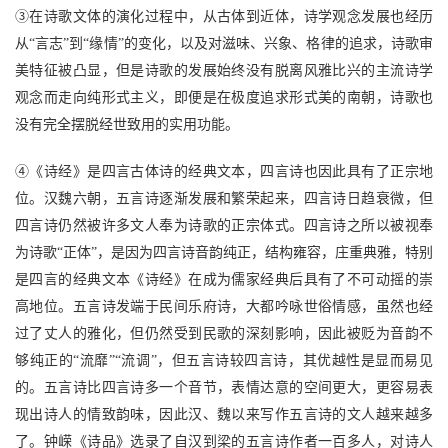
③在诗歌文体的演化过程中，从古体到近体，诗学观念发展也经历
从“言志”到“缘情”的变化，以及对滋味、兴象、格律的追求，诗歌审
美特征被凸显，但是诗歌的发展始终没有脱离风雅比兴的主流诗学
观念而走向纯形式主义，即便是在极度追求形式美的南朝，诗歌也
没有完全摆脱经世致用的实用功能。
④《诗经》是四言古体诗的经典文本，四言诗也因此具有了正宗地
位。汉魏六朝，五言诗逐渐发展和繁荣起来，四言诗日趋衰微，但
四言诗仍然被许多文人奉为诗歌的正宗体式。四言诗之所以被视奉
为诗歌“正体”，是因为四言诗音韵纯正，结构雍容，庄重典雅，特别
是四言的经典文本《诗经》在成为儒家经典后具有了不可动摇的崇
高地位。五言诗发端于民间乐府诗，大都吟咏世俗情感，虽然也经
过了丈人的雅化，但仍然受到民歌的深刻影响，因此被贬为音韵不
够纯正的“流靡”“流调”，但五言诗较四言诗，其优越性是显而易见
的。五言诗比四言诗多一个音节，表情达意的空间更大，更容易表
现出诗人的情致韵味，因此汉、魏以来写作五言诗的文人越来越多
了。钟嵘《诗品》选录了自汉到梁的五言诗作者一百多人，对诗人