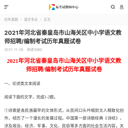



历年真题
语文专业
正文


2021年河北省秦皇岛市山海关区中小学语文教
师招聘/编制考试历年真题试卷
2021-11-28
阅读(586)
2021
年
河北省秦皇岛市山海关区
中
小学语文
教
师招聘
/编制
考试
历年真题
试卷
一、论述类文本阅读
阅读下面的文字，完成
1-
2题。
①诗歌是各民族最早的文体形式，从民间口头吟唱到文人精致化创
作，经历了一个漫长的发展过程。中国第一部诗歌经典《诗经》，
涉及政治、经济、军事、文化、民俗等多方面的社会生活内容。关