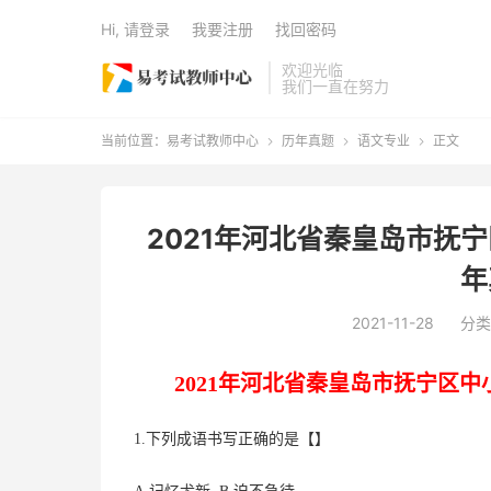
Hi, 请登录
我要注册
找回密码
欢迎光临
我们一直在努力
当前位置：
易考试教师中心
历年真题
语文专业
正文



2021年河北省秦皇岛市抚
年
2021-11-28
分类
2021
年
河北省秦皇岛市抚宁区
中
1.下列成语书写正确的是【】