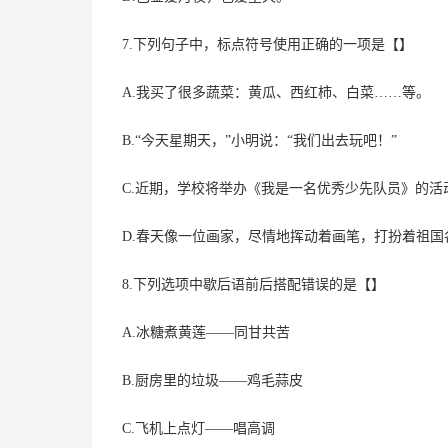
7.下列句子中，标点符号使用正确的一项是【】
A.我买了很多蔬菜：黄瓜、西红柿、白菜……等。
B.“今天星期天，”小明说：“我们出去玩吧！”
C.近期，学校将举办《我是一名优秀少先队员》的活
D.春天像一位画家，尽情地挥动着画笔，打扮着祖国
8.下列选项中歇后语前后搭配错误的是【】
A.冰糖煮黄莲——同甘共苦
B.厨房里的垃圾——鸡毛蒜皮
C.飞机上点灯——唱高调