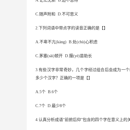
A.记忆尤新 B.迫不急待
C.随声附和 D.不可思义
2.下列词语中带点字的读音正确的是【】
A.不卑不亢(kàng) B.处(chù)心积虑
C.茅塞(sāi)顿开 D.揠(yè)苗助长
3.有些汉字非常奇妙，几个字经过组合后会成为一
多少个汉字？正确的一项是【】
A.5个 B.6个
C.7个 D.最少8个
4.认真分析成语“前俯后仰”包含的四个字在意义上的