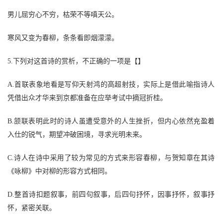
男儿屈穷心不穷，枯荣不等嗔天公。
寒风又变为春柳，条条看即烟濛濛。
5.下列对这首诗的赏析，不正确的一项是【】
A.首联表象地看是写仰天射鸿的高超射技，实际上是借此喻指诗人
凭借出众才华来到京都准备在应举考试中摘冠折桂。
B.颔联表明此时的诗人虽遭受意外的人生挫折，但内心依然充盈着
入仕的锐气，期望冲破困境，寻求光明未来。
C.诗人在诗中采用了较为常见的方式来形容春柳，与贺知章在其诗
《咏柳》中对柳的形容方式相同。
D.整首诗扣题叙事，前四句叙事，后四句抒怀，因事抒怀，叙事抒
怀，紧密关联。