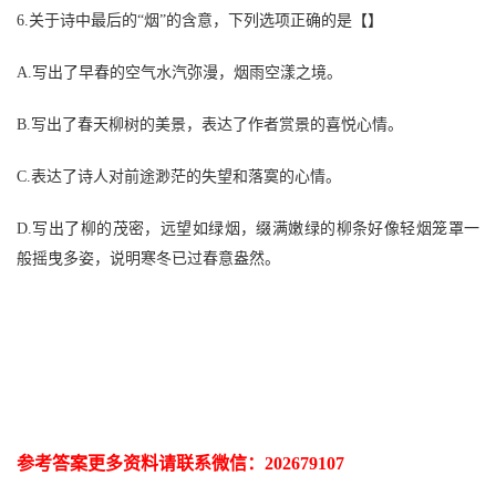
6.关于诗中最后的“烟”的含意，下列选项正确的是【】
A.写出了早春的空气水汽弥漫，烟雨空漾之境。
B.写出了春天柳树的美景，表达了作者赏景的喜悦心情。
C.表达了诗人对前途渺茫的失望和落寞的心情。
D.写出了柳的茂密，远望如绿烟，缀满嫩绿的柳条好像轻烟笼罩一
般摇曳多姿，说明寒冬已过春意盎然。
参考答案更多资
料请联系
微信：
202679107