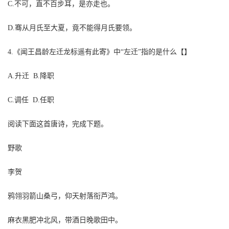
C.不可，直不百步耳，是亦走也。
D.骞从月氏至大夏，竟不能得月氏要领。
4.《闻王昌龄左迁龙标遥有此寄》中“左迁”指的是什么【】
A.升迁 B.降职
C.调任 D.任职
阅读下面这首唐诗，完成下题。
野歌
李贺
鸦翎羽箭山桑弓，仰天射落衔芦鸿。
麻衣黑肥冲北风，带酒日晚歌田中。