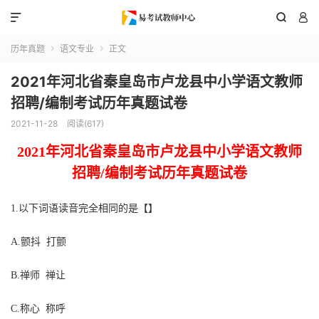



历年真题
语文专业
正文


2021年河北省秦皇岛市卢龙县中小学语文教师
招聘/编制考试历年真题试卷
2021-11-28
阅读(617)
2021
年
河北省秦皇岛市卢龙县
中
小学语文
教
师
招聘
/编制
考试
历年真题
试卷
1.以下词语读音完全相同的是【】
A.颤抖 打颤
B.禅师 禅让
C.称心 称呼