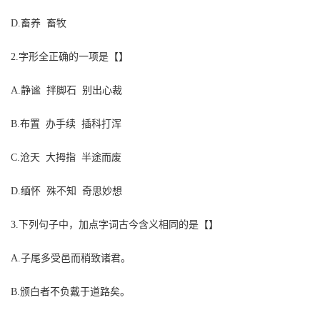
D.畜养 畜牧
2.字形全正确的一项是【】
A.静谧 拌脚石 别出心裁
B.布置 办手续 插科打浑
C.沧天 大拇指 半途而废
D.缅怀 殊不知 奇思妙想
3.下列句子中，加点字词古今含义相同的是【】
A.子尾多受邑而稍致诸君。
B.颁白者不负戴于道路矣。