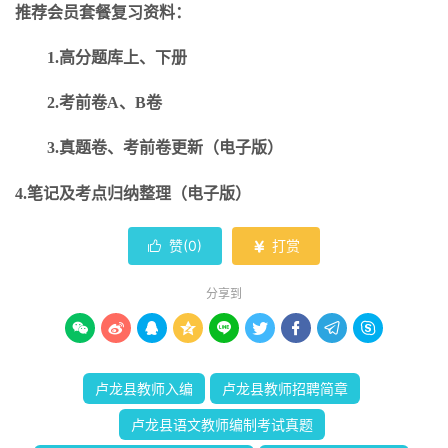
推荐会员套餐复习资料：
1.高分题库上、下册
2.考前卷A、B卷
3.真题卷、考前卷更新（电子版）
4.笔记及考点归纳整理（电子版）
赞(
0
)
打赏


分享到









卢龙县教师入编
卢龙县教师招聘简章
卢龙县语文教师编制考试真题