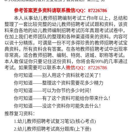
参考答案更多资料请联系微信
/QQ：87226786
本人从事幼儿教师招聘编制考试工作
8年以上，总结和
整理了一套比较完整的幼儿教师招聘考试试题和资料，该资
料来自各地的幼儿教师编制招聘考试历年真题考试试卷中，
在加上我们老师团队的整理和各种渠道得来的资料。内容可
以说十分精炼，可谓是一份不可多得珍贵的教师招聘考试宝
典资料，所有资料含有答案。在各地教师招聘考试中出现率
非常高，适合教师招聘、编制、特岗、进城、职称等考试。
本人敢保证你只要记住这份资料，你将会有99%的几率通过
考试。如果需要可以联系本人
微信
/QQ：87226786
你可知道
——别人用这个资料就考过关了！
你可知道
——整理这个资料需要花多少精力
你可知道
——可以为你节约多少时间！
你可知道
——有了这个资料可能给你带来什么！
你可知道
——没这个资料你可能失去什么！
推荐复习资料：
1.幼儿教师招聘考试复习笔记(核心考点)
2.幼儿教师招聘考试高分题库(上下册)