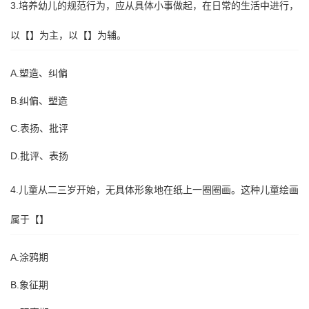
3.培养幼儿的规范行为，应从具体小事做起，在日常的生活中进行，
以【】为主，以【】为辅。
A.塑造、纠偏
B.纠偏、塑造
C.表扬、批评
D.批评、表扬
4.儿童从二三岁开始，无具体形象地在纸上一圈圈画。这种儿童绘画
属于【】
A.涂鸦期
B.象征期