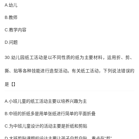
A.幼儿
B.教师
C.教学内容
D.问题
30.幼儿园纸工活动是以不同性质的纸为主要材料，运用折、剪、
撕、贴等各种技能进行造型活动。有关纸工活动，下列说法错误的
是【】
A.小班儿童的纸工活动主要以培养兴趣为主
B.中班的折纸多是用单张纸进行简单的平面折叠
C.为中班儿童设计的活动主要是折纸和剪贴
D.大班剪贴课题的设计主要让孩子自剪自贴，重点在“剪”