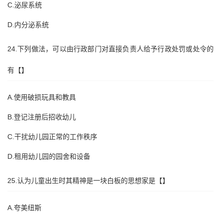
C.泌尿系统
D.内分泌系统
24.下列做法，可以由行政部门对直接负责人给予行政处罚或处令的
有【】
A.使用破损玩具和教具
B.登记注册后招收幼儿
C.干扰幼儿园正常的工作秩序
D.租用幼儿园的园舍和设备
25.认为儿童出生时其精神是一块白板的思想家是【】
A.夸美纽斯