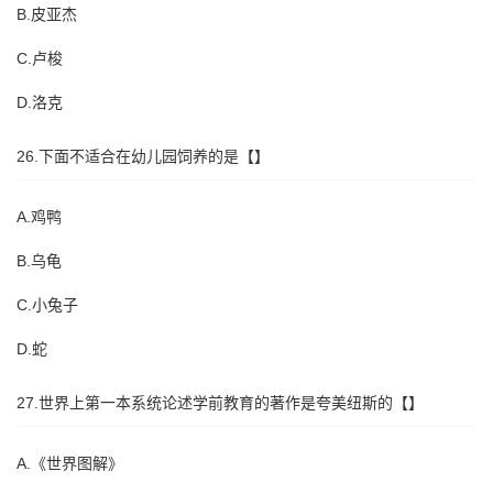
B.皮亚杰
C.卢梭
D.洛克
26.下面不适合在幼儿园饲养的是【】
A.鸡鸭
B.乌龟
C.小兔子
D.蛇
27.世界上第一本系统论述学前教育的著作是夸美纽斯的【】
A.《世界图解》