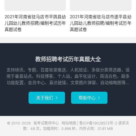
2021年河南省驻马店市平舆县幼
2021年河南省驻马店市遂平县幼
儿园幼儿教师招聘/编制考试历年
儿园幼儿教师招聘/编制考试历年
真题试卷
真题试卷
教师招聘考试历年真题大全
支持快讯、专题、百度收录推送、人机验证、多级分类筛选器，适
用于垂直站点、科技博客、个人站，扁平化设计、简洁白色、超多
功能配置、会员中心、直达链接、文章图片弹窗、自动缩略图等...
关于我们
帮助中心


© 2010-2026
易考试教师中心
网站地图
|
鲁ICP备19028572号-2
请求次
数：48 次，加载用时：0.896 秒，内存占用：31.61 MB