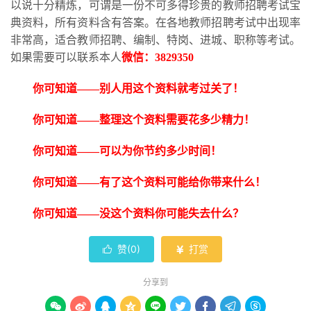
以说十分精炼，可谓是一份不可多得珍贵的教师招聘考试宝
典资料，所有资料含有答案。在各地教师招聘考试中出现率
非常高，适合教师招聘、编制、特岗、进城、职称等考试。
如果需要可以联系本人
微信：
3829350
你可知道
——别人用这个资料就考过关了！
你可知道
——整理这个资料需要花多少精力！
你可知道
——可以为你节约多少时间！
你可知道
——有了这个资料可能给你带来什么！
你可知道
——没这个资料你可能失去什么？
赞(
0
)
打赏


分享到








