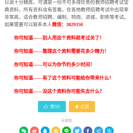
以说十分精炼，可谓是一份不可多得珍贵的教师招聘考试宝
典资料，所有资料含有答案。在各地教师招聘考试中出现率
非常高，适合教师招聘、编制、特岗、进城、职称等考试。
如果需要可以联系本人
微信：
3829350
你可知道
——别人用这个资料就考过关了！
你可知道
——整理这个资料需要花多少精力！
你可知道
——可以为你节约多少时间！
你可知道
——有了这个资料可能给你带来什么！
你可知道
——没这个资料你可能失去什么？
赞(
0
)
打赏


分享到








