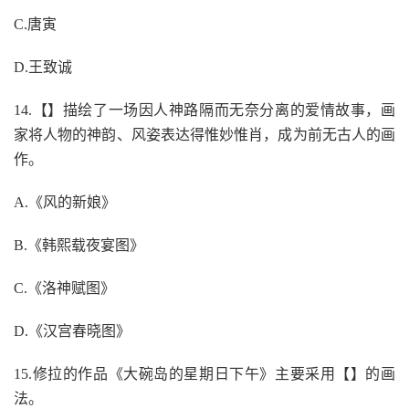
C.唐寅
D.王致诚
14.【】描绘了一场因人神路隔而无奈分离的爱情故事，画
家将人物的神韵、风姿表达得惟妙惟肖，成为前无古人的画
作。
A.《风的新娘》
B.《韩熙载夜宴图》
C.《洛神赋图》
D.《汉宫春晓图》
15.修拉的作品《大碗岛的星期日下午》主要采用【】的画
法。