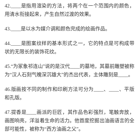
42.____是指用渲染的方法，将两个在一个范围内的颜色，
用清水衔接起来，产生自然过渡的效果。
43.____是以水为媒介调和颜色完成的绘画作品。
44.____是图案纹样的基本形式之一，它的特点是可构成带
状的无限长的装饰花纹。
45.“为冢象祁连山”说的是汉代____的墓地，其墓前雕塑被称
为“汉人石刻气魄深沉雄大”的杰出代表，主体雕刻是____。
46.版画按不同的制作和印刷方法可分为____、____、平版
和孔版。
47.提香是____画派的巨匠，其作品色彩强烈，笔触奔放，
画图响亮，洋溢着生命的活力。他首度挖掘出油画语言的全
部可能性，被称为“西方油画之父”。