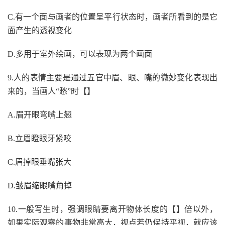
C.有一个面与画者的位置呈平行状态时，画者所看到的是它
面产生的透视变化
D.多用于室外绘画，可以表现为两个画面
9.人的表情主要是通过五官中眉、眼、嘴的微妙变化表现出
来的，当画人“愁”时【】
A.眉开眼弯嘴上翘
B.立眉瞪眼牙紧咬
C.眉掉眼垂嘴张大
D.皱眉缩眼嘴角掉
10.一般写生时，强调眼睛要离开物体长度的【】倍以外，
如果实际观察的事物非常高大，视点若仍保持平视，就应该