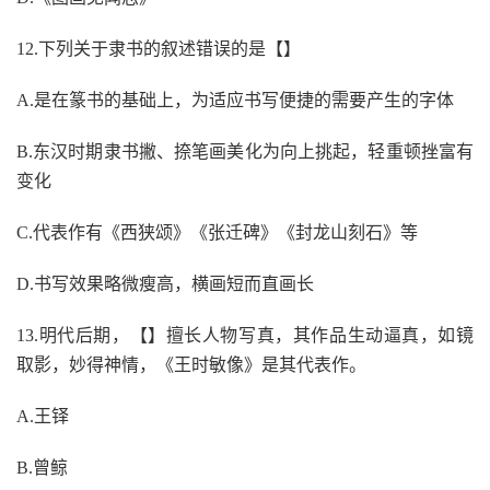
12.下列关于隶书的叙述错误的是【】
A.是在篆书的基础上，为适应书写便捷的需要产生的字体
B.东汉时期隶书撇、捺笔画美化为向上挑起，轻重顿挫富有
变化
C.代表作有《西狭颂》《张迁碑》《封龙山刻石》等
D.书写效果略微瘦高，横画短而直画长
13.明代后期，【】擅长人物写真，其作品生动逼真，如镜
取影，妙得神情，《王时敏像》是其代表作。
A.王铎
B.曾鲸