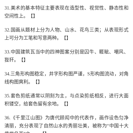
31.美术的基本特征主要表现在造型性、视觉性、静态性和
空间性上。【】
32.国画从题材上分为人物、山水、花鸟三类；从表现形式
上可分为工笔和写意两种。【】
33.中国建筑瓦当中的四神图案分别是囚牛、睚眦、嘲风、
狴犴。【】
34.三角形构图稳定，井字形构图严谨，S形构图流动，对角
线构图爽利。【】
35.套色剪纸通常以阴刻为主，与点染剪纸相反，进行大面
积镂空，给套色留有余地。【】
36.《千里江山图》为唐代顾闳中的代表作，画作设色匀净
清丽，充分表现了自然山水的秀丽壮美，被称为“中国十大