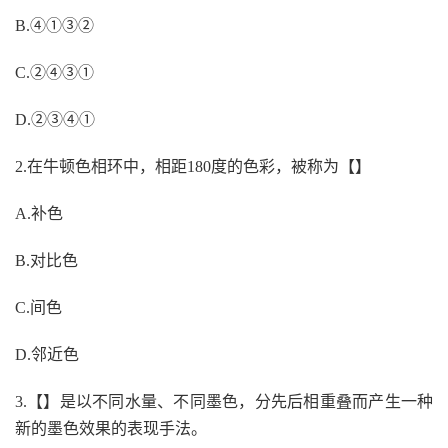
B.④①③②
C.②④③①
D.②③④①
2.在牛顿色相环中，相距180度的色彩，被称为【】
A.补色
B.对比色
C.间色
D.邻近色
3.【】是以不同水量、不同墨色，分先后相重叠而产生一种
新的墨色效果的表现手法。