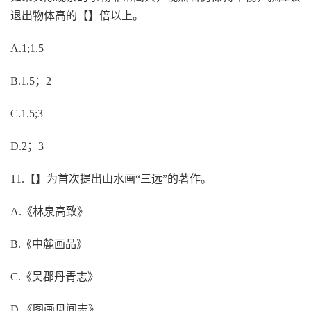
退出物体高的【】倍以上。
A.1;1.5
B.1.5；2
C.1.5;3
D.2；3
11.【】为首次提出山水画“三远”的著作。
A.《林泉高致》
B.《中麓画品》
C.《吴郡丹青志》
D.《图画见闻志》