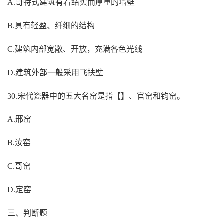
A.哥特式建筑有着结实而厚重的墙壁
B.具有轻盈、纤细的结构
C.建筑内部宽敞、开放，充满各色光线
D.建筑外部一般采用飞扶壁
30.宋代瓷器中的五大名窑是指【】、官窑和钧窑。
A.邢窑
B.汝窑
C.哥窑
D.定窑
三、判断题