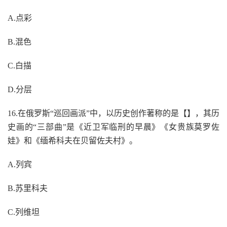
A.点彩
B.混色
C.白描
D.分层
16.在俄罗斯“巡回画派”中，以历史创作著称的是【】，其历
史画的“三部曲”是《近卫军临刑的早晨》《女贵族莫罗佐
娃》和《缅希科夫在贝留佐夫村》。
A.列宾
B.苏里科夫
C.列维坦