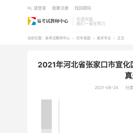
Hi, 请登录
我要注册
找回密码
欢迎光临
我们一直在努力
当前位置：
易考试教师中心
历年真题
美术专业
正文



2021年河北省张家口市宣
真
2021-08-24
分