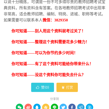
以说十分精炼，可谓是一份不可多得珍贵的教师招聘考试宝
典资料，所有资料含有答案。在各地教师招聘考试中出现率
非常高，适合教师招聘、编制、特岗、进城、职称等考试。
如果需要可以联系本人
微信：
3829350
你可知道
——别人用这个资料就考过关了！
你可知道
——整理这个资料需要花多少精力！
你可知道
——可以为你节约多少时间！
你可知道
——有了这个资料可能给你带来什么！
你可知道
——没这个资料你可能失去什么？
赞(
0
)
打赏


分享到








