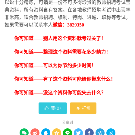
以说十分精炼，可谓是一份不可多得珍贵的教师招聘考试宝
典资料，所有资料含有答案。在各地教师招聘考试中出现率
非常高，适合教师招聘、编制、特岗、进城、职称等考试。
如果需要可以联系本人
微信：
3829350
你可知道
——别人用这个资料就考过关了！
你可知道
——整理这个资料需要花多少精力！
你可知道
——可以为你节约多少时间！
你可知道
——有了这个资料可能给你带来什么！
你可知道
——没这个资料你可能失去什么？
赞(
0
)
打赏


分享到








