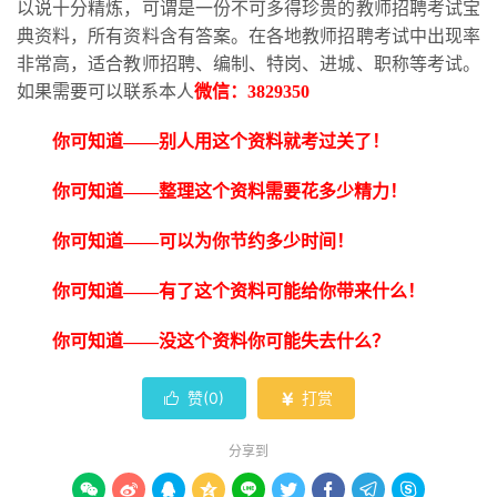
以说十分精炼，可谓是一份不可多得珍贵的教师招聘考试宝
典资料，所有资料含有答案。在各地教师招聘考试中出现率
非常高，适合教师招聘、编制、特岗、进城、职称等考试。
如果需要可以联系本人
微信：
3829350
你可知道
——别人用这个资料就考过关了！
你可知道
——整理这个资料需要花多少精力！
你可知道
——可以为你节约多少时间！
你可知道
——有了这个资料可能给你带来什么！
你可知道
——没这个资料你可能失去什么？
赞(
0
)
打赏


分享到








