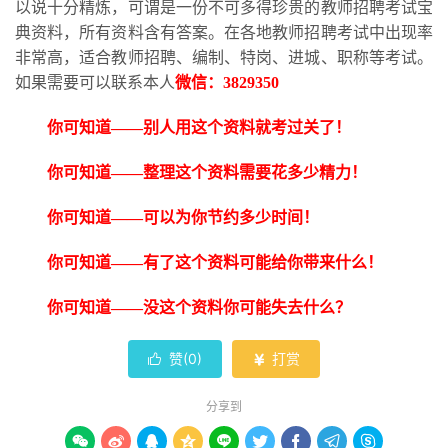
以说十分精炼，可谓是一份不可多得珍贵的教师招聘考试宝
典资料，所有资料含有答案。在各地教师招聘考试中出现率
非常高，适合教师招聘、编制、特岗、进城、职称等考试。
如果需要可以联系本人
微信：
3829350
你可知道
——别人用这个资料就考过关了！
你可知道
——整理这个资料需要花多少精力！
你可知道
——可以为你节约多少时间！
你可知道
——有了这个资料可能给你带来什么！
你可知道
——没这个资料你可能失去什么？
赞(
0
)
打赏


分享到








