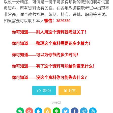
以说十分精炼，可谓是一份不可多得珍贵的教师招聘考试宝
典资料，所有资料含有答案。在各地教师招聘考试中出现率
非常高，适合教师招聘、编制、特岗、进城、职称等考试。
如果需要可以联系本人
微信：
3829350
你可知道
——别人用这个资料就考过关了！
你可知道
——整理这个资料需要花多少精力！
你可知道
——可以为你节约多少时间！
你可知道
——有了这个资料可能给你带来什么！
你可知道
——没这个资料你可能失去什么？
赞(
0
)
打赏


分享到








