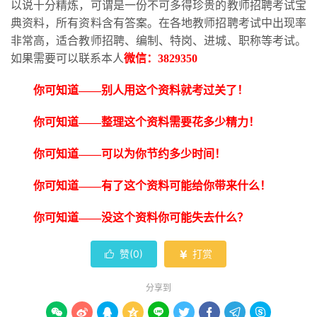
以说十分精炼，可谓是一份不可多得珍贵的教师招聘考试宝
典资料，所有资料含有答案。在各地教师招聘考试中出现率
非常高，适合教师招聘、编制、特岗、进城、职称等考试。
如果需要可以联系本人
微信：
3829350
你可知道
——别人用这个资料就考过关了！
你可知道
——整理这个资料需要花多少精力！
你可知道
——可以为你节约多少时间！
你可知道
——有了这个资料可能给你带来什么！
你可知道
——没这个资料你可能失去什么？
赞(
0
)
打赏


分享到








