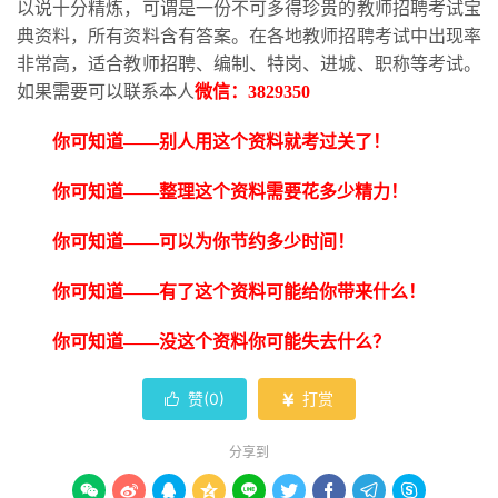
以说十分精炼，可谓是一份不可多得珍贵的教师招聘考试宝
典资料，所有资料含有答案。在各地教师招聘考试中出现率
非常高，适合教师招聘、编制、特岗、进城、职称等考试。
如果需要可以联系本人
微信：
3829350
你可知道
——别人用这个资料就考过关了！
你可知道
——整理这个资料需要花多少精力！
你可知道
——可以为你节约多少时间！
你可知道
——有了这个资料可能给你带来什么！
你可知道
——没这个资料你可能失去什么？
赞(
0
)
打赏


分享到








