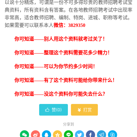
以说十分精炼，可谓是一份不可多得珍贵的教师招聘考试宝
典资料，所有资料含有答案。在各地教师招聘考试中出现率
非常高，适合教师招聘、编制、特岗、进城、职称等考试。
如果需要可以联系本人
微信：
3829350
你可知道
——别人用这个资料就考过关了！
你可知道
——整理这个资料需要花多少精力！
你可知道
——可以为你节约多少时间！
你可知道
——有了这个资料可能给你带来什么！
你可知道
——没这个资料你可能失去什么？
赞(
0
)
打赏


分享到








