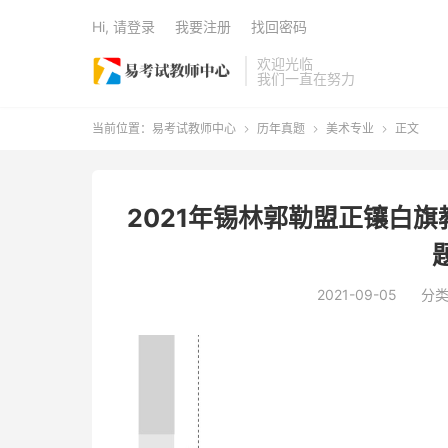
Hi, 请登录
我要注册
找回密码
欢迎光临
我们一直在努力
当前位置：
易考试教师中心
历年真题
美术专业
正文



2021年锡林郭勒盟正镶白
2021-09-05
分