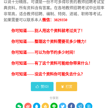
以说十分精炼，可谓是一份不可多得珍贵的教师招聘考试宝
典资料，所有资料含有答案。在各地教师招聘考试中出现率
非常高，适合教师招聘、编制、特岗、进城、职称等考试。
如果需要可以联系本人
微信：
3829350
你可知道
——别人用这个资料就考过关了！
你可知道
——整理这个资料需要花多少精力！
你可知道
——可以为你节约多少时间！
你可知道
——有了这个资料可能给你带来什么！
你可知道
——没这个资料你可能失去什么？
赞(
0
)
打赏


分享到








