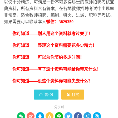
以说十分精炼，可谓是一份不可多得珍贵的教师招聘考试宝
典资料，所有资料含有答案。在各地教师招聘考试中出现率
非常高，适合教师招聘、编制、特岗、进城、职称等考试。
如果需要可以联系本人
微信：
3829350
你可知道
——别人用这个资料就考过关了！
你可知道
——整理这个资料需要花多少精力！
你可知道
——可以为你节约多少时间！
你可知道
——有了这个资料可能给你带来什么！
你可知道
——没这个资料你可能失去什么？
赞(
0
)
打赏


分享到








