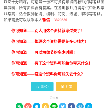
以说十分精炼，可谓是一份不可多得珍贵的教师招聘考试宝
典资料，所有资料含有答案。在各地教师招聘考试中出现率
非常高，适合教师招聘、编制、特岗、进城、职称等考试。
如果需要可以联系本人
微信：
3829350
你可知道
——别人用这个资料就考过关了！
你可知道
——整理这个资料需要花多少精力！
你可知道
——可以为你节约多少时间！
你可知道
——有了这个资料可能给你带来什么！
你可知道
——没这个资料你可能失去什么？
赞(
0
)
打赏


分享到








