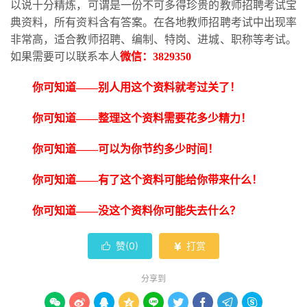
以说十分精炼，可谓是一份不可多得珍贵的教师招聘考试宝
典资料，所有资料含有答案。在各地教师招聘考试中出现率
非常高，适合教师招聘、编制、特岗、进城、职称等考试。
如果需要可以联系本人
微信：
3829350
你可知道
——别人用这个资料就考过关了！
你可知道
——整理这个资料需要花多少精力！
你可知道
——可以为你节约多少时间！
你可知道
——有了这个资料可能给你带来什么！
你可知道
——没这个资料你可能失去什么？
赞(
0
)
打赏


分享到








