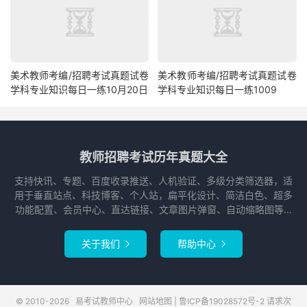
美术教师考编/招聘考试真题试卷
美术教师考编/招聘考试真题试卷
学科专业知识每日一练10月20日
学科专业知识每日一练1009
教师招聘考试历年真题大全
支持快讯、专题、百度收录推送、人机验证、多级分类筛选器，适
用于垂直站点、科技博客、个人站，扁平化设计、简洁白色、超多
功能配置、会员中心、直达链接、文章图片弹窗、自动缩略图等...
关于我们
帮助中心


© 2010-2026
易考试教师中心
网站地图
|
鲁ICP备19028572号-2
请求次