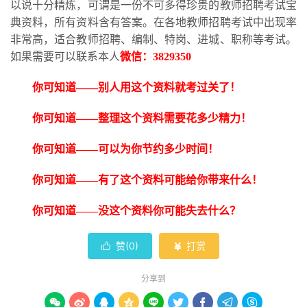
以说十分精炼，可谓是一份不可多得珍贵的教师招聘考试宝
典资料，所有资料含有答案。在各地教师招聘考试中出现率
非常高，适合教师招聘、编制、特岗、进城、职称等考试。
如果需要可以联系本人
微信：
3829350
你可知道
——别人用这个资料就考过关了！
你可知道
——整理这个资料需要花多少精力！
你可知道
——可以为你节约多少时间！
你可知道
——有了这个资料可能给你带来什么！
你可知道
——没这个资料你可能失去什么？
赞(
0
)
打赏


分享到








