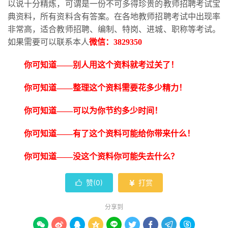
以说十分精炼，可谓是一份不可多得珍贵的教师招聘考试宝
典资料，所有资料含有答案。在各地教师招聘考试中出现率
非常高，适合教师招聘、编制、特岗、进城、职称等考试。
如果需要可以联系本人
微信：
3829350
你可知道
——别人用这个资料就考过关了！
你可知道
——整理这个资料需要花多少精力！
你可知道
——可以为你节约多少时间！
你可知道
——有了这个资料可能给你带来什么！
你可知道
——没这个资料你可能失去什么？
赞(
0
)
打赏


分享到








