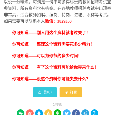
以说十分精炼，可谓是一份不可多得珍贵的教师招聘考试宝
典资料，所有资料含有答案。在各地教师招聘考试中出现率
非常高，适合教师招聘、编制、特岗、进城、职称等考试。
如果需要可以联系本人
微信：
3829350
你可知道
——别人用这个资料就考过关了！
你可知道
——整理这个资料需要花多少精力！
你可知道
——可以为你节约多少时间！
你可知道
——有了这个资料可能给你带来什么！
你可知道
——没这个资料你可能失去什么？
赞(
0
)
打赏


分享到








