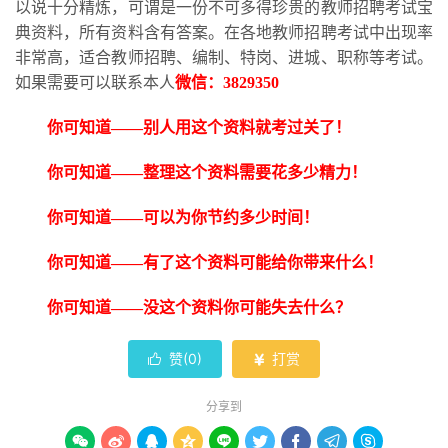
以说十分精炼，可谓是一份不可多得珍贵的教师招聘考试宝
典资料，所有资料含有答案。在各地教师招聘考试中出现率
非常高，适合教师招聘、编制、特岗、进城、职称等考试。
如果需要可以联系本人
微信：
3829350
你可知道
——别人用这个资料就考过关了！
你可知道
——整理这个资料需要花多少精力！
你可知道
——可以为你节约多少时间！
你可知道
——有了这个资料可能给你带来什么！
你可知道
——没这个资料你可能失去什么？
赞(
0
)
打赏


分享到








