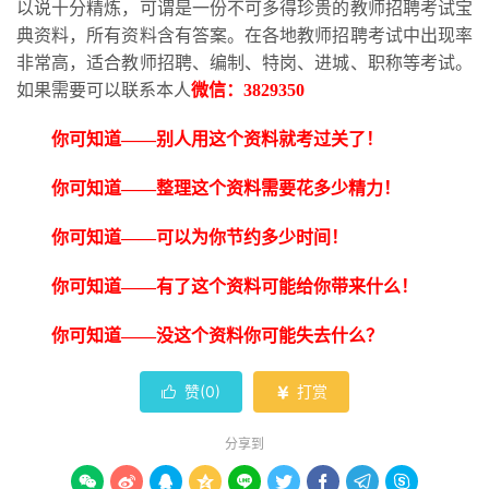
以说十分精炼，可谓是一份不可多得珍贵的教师招聘考试宝
典资料，所有资料含有答案。在各地教师招聘考试中出现率
非常高，适合教师招聘、编制、特岗、进城、职称等考试。
如果需要可以联系本人
微信：
3829350
你可知道
——别人用这个资料就考过关了！
你可知道
——整理这个资料需要花多少精力！
你可知道
——可以为你节约多少时间！
你可知道
——有了这个资料可能给你带来什么！
你可知道
——没这个资料你可能失去什么？
赞(
0
)
打赏


分享到








