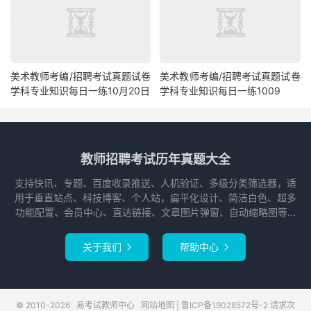
美术教师考编/招聘考试真题试卷
美术教师考编/招聘考试真题试卷
学科专业知识每日一练10月20日
学科专业知识每日一练1009
教师招聘考试历年真题大全
支持快讯、专题、百度收录推送、人机验证、多级分类筛选器，适
用于垂直站点、科技博客、个人站，扁平化设计、简洁白色、超多
功能配置、会员中心、直达链接、文章图片弹窗、自动缩略图等...
关于我们
帮助中心


© 2010-2026
易考试教师中心
网站地图
|
鲁ICP备19028572号-2
请求次