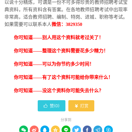
以说十分精炼，可谓是一份不可多得珍贵的教师招聘考试宝
典资料，所有资料含有答案。在各地教师招聘考试中出现率
非常高，适合教师招聘、编制、特岗、进城、职称等考试。
如果需要可以联系本人
微信：
3829350
你可知道
——别人用这个资料就考过关了！
你可知道
——整理这个资料需要花多少精力！
你可知道
——可以为你节约多少时间！
你可知道
——有了这个资料可能给你带来什么！
你可知道
——没这个资料你可能失去什么？
赞(
0
)
打赏


分享到








