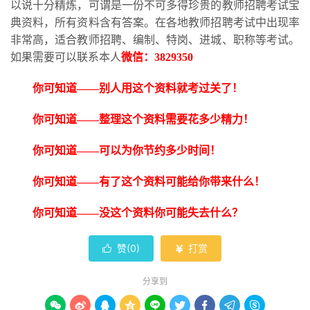
以说十分精炼，可谓是一份不可多得珍贵的教师招聘考试宝
典资料，所有资料含有答案。在各地教师招聘考试中出现率
非常高，适合教师招聘、编制、特岗、进城、职称等考试。
如果需要可以联系本人
微信：
3829350
你可知道
——别人用这个资料就考过关了！
你可知道
——整理这个资料需要花多少精力！
你可知道
——可以为你节约多少时间！
你可知道
——有了这个资料可能给你带来什么！
你可知道
——没这个资料你可能失去什么？
赞(
0
)
打赏


分享到








