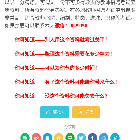
以说十分精炼，可谓是一份不可多得珍贵的教师招聘考试宝
典资料，所有资料含有答案。在各地教师招聘考试中出现率
非常高，适合教师招聘、编制、特岗、进城、职称等考试。
如果需要可以联系本人
微信：
3829350
你可知道
——别人用这个资料就考过关了！
你可知道
——整理这个资料需要花多少精力！
你可知道
——可以为你节约多少时间！
你可知道
——有了这个资料可能给你带来什么！
你可知道
——没这个资料你可能失去什么？
赞(
0
)
打赏


分享到








