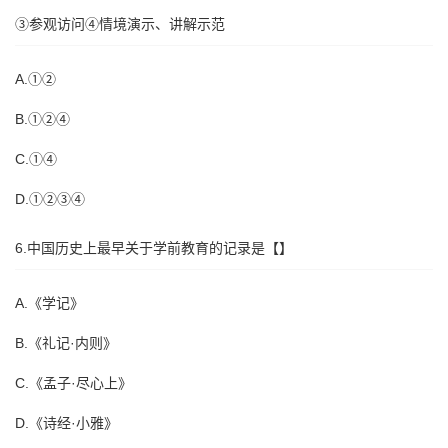
③参观访问④情境演示、讲解示范
A.①②
B.①②④
C.①④
D.①②③④
6.中国历史上最早关于学前教育的记录是【】
A.《学记》
B.《礼记·内则》
C.《孟子·尽心上》
D.《诗经·小雅》