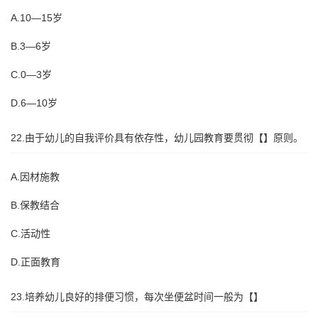
A.10—15岁
B.3—6岁
C.0—3岁
D.6—10岁
22.由于幼儿的自我评价具有依存性，幼儿园教育要贯彻【】原则。
A.因材施教
B.保教结合
C.活动性
D.正面教育
23.培养幼儿良好的排便习惯，每次坐便盆时间一般为【】