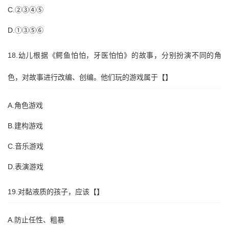
C.②③④⑤
D.①③⑤⑥
18.幼儿根据《鳄鱼怕怕，牙医怕怕》的故事，分别扮演不同的角
色，对故事进行改编、创编。他们玩的游戏属于【】
A.角色游戏
B.建构游戏
C.音乐游戏
D.表演游戏
19.对黏液质的孩子，应该【】
A.防止任性、粗暴