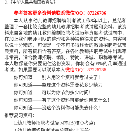
D.《中华人民共和国教育法》
参考答案更多资料请联系微信
/QQ：87226786
本人从事幼儿教师招聘编制考试工作
8年以上，总结和
整理了一套比较完整的幼儿教师招聘考试试题和资料，该资
料来自各地的幼儿教师编制招聘考试历年真题考试试卷中，
在加上我们老师团队的整理和各种渠道得来的资料。内容可
以说十分精炼，可谓是一份不可多得珍贵的教师招聘考试宝
典资料，所有资料含有答案。在各地教师招聘考试中出现率
非常高，适合教师招聘、编制、特岗、进城、职称等考试。
本人敢保证你只要记住这份资料，你将会有99%的几率通过
考试。如果需要可以联系本人
微信
/QQ：87226786
你可知道
——别人用这个资料就考过关了！
你可知道
——整理这个资料需要花多少精力
你可知道
——可以为你节约多少时间！
你可知道
——有了这个资料可能给你带来什么！
你可知道
——没这个资料你可能失去什么！
推荐复习资料：
1.幼儿教师招聘考试复习笔记(核心考点)
2.幼儿教师招聘考试高分题库(上下册)