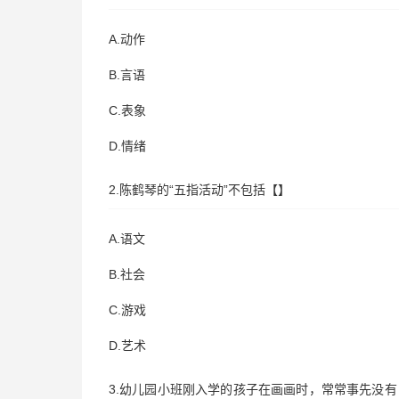
A.动作
B.言语
C.表象
D.情绪
2.陈鹤琴的“五指活动”不包括【】
A.语文
B.社会
C.游戏
D.艺术
3.幼儿园小班刚入学的孩子在画画时，常常事先没