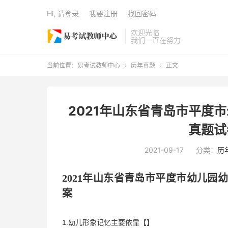
Hi, 请登录
我要注册
找回密码
欢迎光临
我们一直在努力
当前位置：
易考试教师中心
历年真题
正文


2021年山东省青岛市平度
真题试
2021-09-17
分类：
历
202
1
年
山东省
青岛市平度市
幼儿园
案
1.幼儿形象记忆主要依靠【】