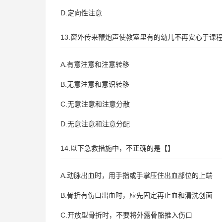
D.定向性注意
13.窗外传来鞭炮声使教室里有的幼儿不再安心于课
A.有意注意和注意转移
B.无意注意和意识转移
C.无意注意和注意分散
D.无意注意和注意分配
14.以下急救措施中，不正确的是【】
A.动脉出血时，用手指或手掌压住出血部位的上端
B.骨折有伤口出血时，应先固定再止血和清洗创面
C.开放型骨折时，不要将外露骨骼推入伤口