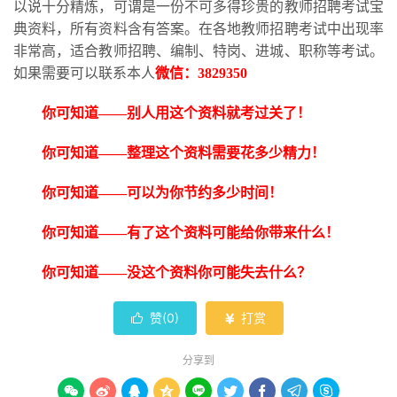
以说十分精炼，可谓是一份不可多得珍贵的教师招聘考试宝
典资料，所有资料含有答案。在各地教师招聘考试中出现率
非常高，适合教师招聘、编制、特岗、进城、职称等考试。
如果需要可以联系本人
微信：
3829350
你可知道
——别人用这个资料就考过关了！
你可知道
——整理这个资料需要花多少精力！
你可知道
——可以为你节约多少时间！
你可知道
——有了这个资料可能给你带来什么！
你可知道
——没这个资料你可能失去什么？
赞(
0
)
打赏


分享到








