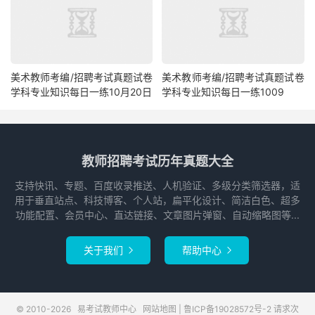
美术教师考编/招聘考试真题试卷
美术教师考编/招聘考试真题试卷
学科专业知识每日一练10月20日
学科专业知识每日一练1009
教师招聘考试历年真题大全
支持快讯、专题、百度收录推送、人机验证、多级分类筛选器，适
用于垂直站点、科技博客、个人站，扁平化设计、简洁白色、超多
功能配置、会员中心、直达链接、文章图片弹窗、自动缩略图等...
关于我们
帮助中心


© 2010-2026
易考试教师中心
网站地图
|
鲁ICP备19028572号-2
请求次