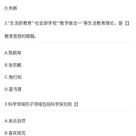
D.判断
2.“生活即教育”“社会即学校”“教学做合一”等生活教育理论，是【】
教育思想的精髓。
A.陈鹤琴
B.张宗麟
C.陶行知
D.夏丏尊
3.科学领域的子领域包括科学探究和【】
A.亲近自然
B.喜欢探究