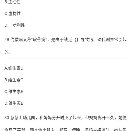
B.主动性
C.虚构性
D.非功利性
29.佝偻病又称“软骨病”，是由于缺乏【】导致钙、磷代谢异常引起
的。
A.维生素D
B.维生素C
C.维生素E
D.维生素B
30.慧慧上幼儿园，和妈妈分开时哭了起来，但妈妈离开不久，她便
恢复了平静。跟其他小朋友一起玩。傍晚，妈妈来接她时，她快乐