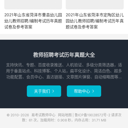
2021年山东省菏泽市曹县幼儿园
2021年山东省菏泽市定陶区幼儿
幼儿教师招聘/编制考试历年真题
园幼儿教师招聘/编制考试历年真
试卷及参考答案
题试卷及参考答案
教师招聘考试历年真题大全
支持快讯、专题、百度收录推送、人机验证、多级分类筛选器，适
用于垂直站点、科技博客、个人站，扁平化设计、简洁白色、超多
功能配置、会员中心、直达链接、文章图片弹窗、自动缩略图等...
关于我们
帮助中心


© 2010-2026
易考试教师中心
网站地图
|
鲁ICP备19028572号-2
请求次
数：61 次，加载用时：0.908 秒，内存占用：31.71 MB