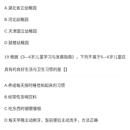
A.湖北省立幼稚园
B.河北幼稚园
C.天津国立幼稚园
D.鼓楼幼稚园
19.根据《3—6岁儿童学习与发展指南》，下列不属于5—6岁儿童应
具有的良好生活与卫生习惯的是【】
A.养成每天按时睡觉和起床的习惯
B.经常性贪喝饮料
C.吃东西时细嚼慢咽
D.每天早晚主动刷牙，饭前便后主动洗手，方法正确