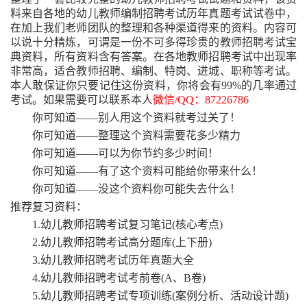
料来自各地的幼儿教师编制招聘考试历年真题考试试卷中，
在加上我们老师团队的整理和各种渠道得来的资料。内容可
以说十分精炼，可谓是一份不可多得珍贵的教师招聘考试宝
典资料，所有资料含有答案。在各地教师招聘考试中出现率
非常高，适合教师招聘、编制、特岗、进城、职称等考试。
本人敢保证你只要记住这份资料，你将会有99%的几率通过
考试。如果需要可以联系本人
微信
/QQ：87226786
你可知道
——别人用这个资料就考过关了！
你可知道
——整理这个资料需要花多少精力
你可知道
——可以为你节约多少时间！
你可知道
——有了这个资料可能给你带来什么！
你可知道
——没这个资料你可能失去什么！
推荐复习资料：
1.幼儿教师招聘考试复习笔记(核心考点)
2.幼儿教师招聘考试高分题库(上下册)
3.幼儿教师招聘考试历年真题大全
4.幼儿教师招聘考试考前卷(A、B卷)
5.幼儿教师招聘考试专项训练(案例分析、活动设计题)