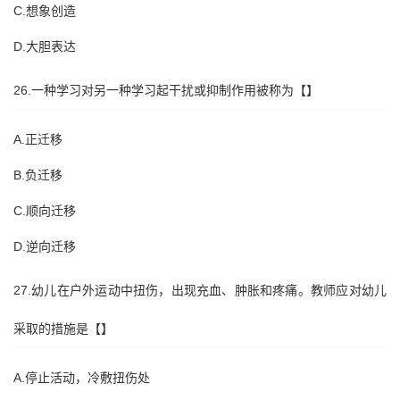
C.想象创造
D.大胆表达
26.一种学习对另一种学习起干扰或抑制作用被称为【】
A.正迁移
B.负迁移
C.顺向迁移
D.逆向迁移
27.幼儿在户外运动中扭伤，出现充血、肿胀和疼痛。教师应对幼儿
采取的措施是【】
A.停止活动，冷敷扭伤处