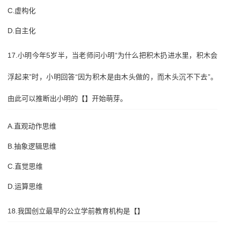
C.虚构化
D.自主化
17.小明今年5岁半，当老师问小明“为什么把积木扔进水里，积木会
浮起来”时，小明回答“因为积木是由木头做的，而木头沉不下去”。
由此可以推断出小明的【】开始萌芽。
A.直观动作思维
B.抽象逻辑思维
C.直觉思维
D.运算思维
18.我国创立最早的公立学前教育机构是【】