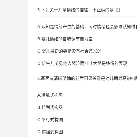
5.下列关于儿童情绪的描述，不正确的是【】
A.认知是情绪产生的基础，同时情绪也会影响认知过
B.婴儿情绪的自我调节能力差
C.婴儿最初的笑是没有社会意义的
D.新生儿听见他人哭泣而哇哇大哭是移情的表现
6.画面有清晰明确的前后因果关系是幼儿期最高的构
A.凌乱式构图
B.并列式构图
C.平行式构图
D.遮挡式构图