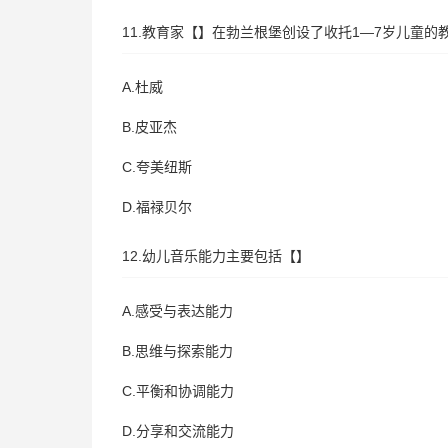
11.教育家【】在勃兰根堡创设了收托1—7岁儿童的
A.杜威
B.皮亚杰
C.夸美纽斯
D.福禄贝尔
12.幼儿音乐能力主要包括【】
A.感受与表达能力
B.思维与探索能力
C.平衡和协调能力
D.分享和交流能力