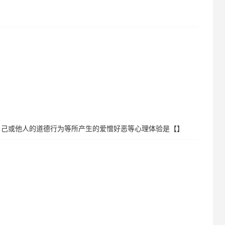
自己或他人的道德行为等所产生的爱憎好恶等心理体验是【】