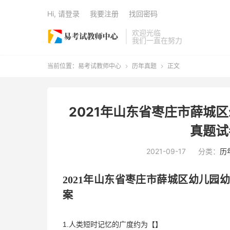
Hi, 请登录
我要注册
找回密码
欢迎光临
我们一直在努力
当前位置：
易考试教师中心
历年真题
正文


2021年山东省枣庄市薛城
真题试
2021-09-17
分类：
历
202
1
年
山东省
枣庄市薛城区
幼儿园
案
1.人类短时记忆的广度约为【】