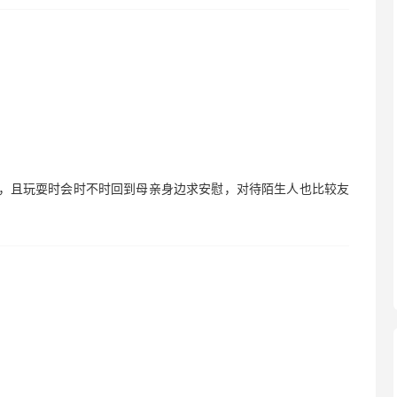
点，且玩耍时会时不时回到母亲身边求安慰，对待陌生人也比较友