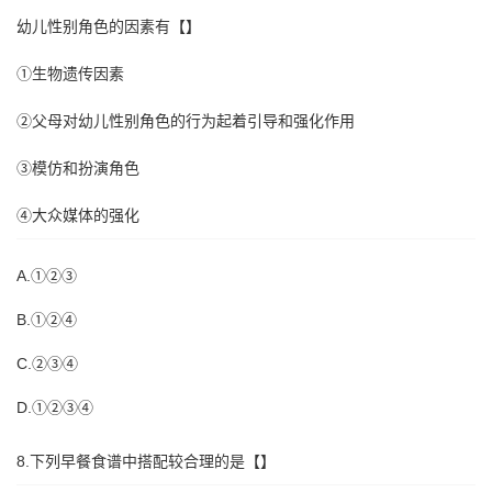
幼儿性别角色的因素有【】
①生物遗传因素
②父母对幼儿性别角色的行为起着引导和强化作用
③模仿和扮演角色
④大众媒体的强化
A.①②③
B.①②④
C.②③④
D.①②③④
8.下列早餐食谱中搭配较合理的是【】