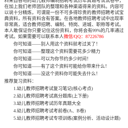
料来自各地的幼儿教师编制招聘考试历年真题考试试卷中，
在加上我们老师团队的整理和各种渠道得来的资料。内容可
以说十分精炼，可谓是一份不可多得珍贵的教师招聘考试宝
典资料，所有资料含有答案。在各地教师招聘考试中出现率
非常高，适合教师招聘、编制、特岗、进城、职称等考试。
本人敢保证你只要记住这份资料，你将会有99%的几率通过
考试。如果需要可以联系本人
微信
/QQ：87226786
你可知道
——别人用这个资料就考过关了！
你可知道
——整理这个资料需要花多少精力
你可知道
——可以为你节约多少时间！
你可知道
——有了这个资料可能给你带来什么！
你可知道
——没这个资料你可能失去什么！
推荐复习资料：
1.幼儿教师招聘考试复习笔记(核心考点)
2.幼儿教师招聘考试高分题库(上下册)
3.幼儿教师招聘考试历年真题大全
4.幼儿教师招聘考试考前卷(A、B卷)
5.幼儿教师招聘考试专项训练(案例分析、活动设计题)