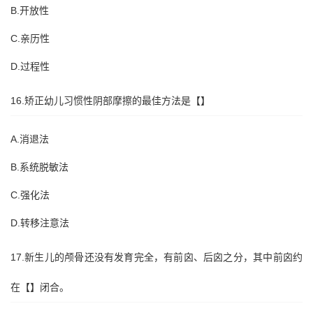
B.开放性
C.亲历性
D.过程性
16.矫正幼儿习惯性阴部摩擦的最佳方法是【】
A.消退法
B.系统脱敏法
C.强化法
D.转移注意法
17.新生儿的颅骨还没有发育完全，有前囟、后囟之分，其中前囟约
在【】闭合。