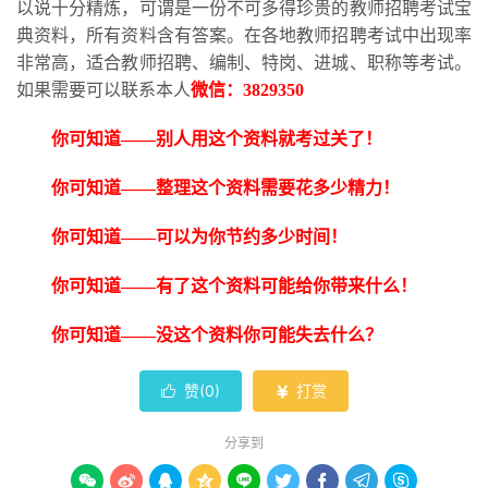
以说十分精炼，可谓是一份不可多得珍贵的教师招聘考试宝
典资料，所有资料含有答案。在各地教师招聘考试中出现率
非常高，适合教师招聘、编制、特岗、进城、职称等考试。
如果需要可以联系本人
微信：
3829350
你可知道
——别人用这个资料就考过关了！
你可知道
——整理这个资料需要花多少精力！
你可知道
——可以为你节约多少时间！
你可知道
——有了这个资料可能给你带来什么！
你可知道
——没这个资料你可能失去什么？
赞(
0
)
打赏


分享到








