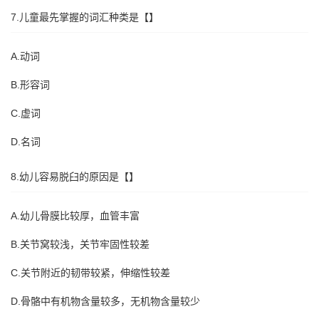
7.儿童最先掌握的词汇种类是【】
A.动词
B.形容词
C.虚词
D.名词
8.幼儿容易脱臼的原因是【】
A.幼儿骨膜比较厚，血管丰富
B.关节窝较浅，关节牢固性较差
C.关节附近的韧带较紧，伸缩性较差
D.骨骼中有机物含量较多，无机物含量较少