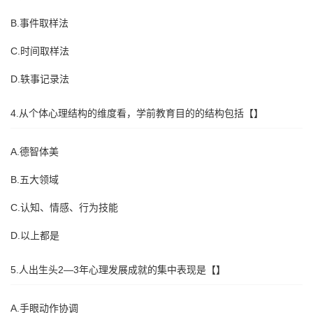
B.事件取样法
C.时间取样法
D.轶事记录法
4.从个体心理结构的维度看，学前教育目的的结构包括【】
A.德智体美
B.五大领域
C.认知、情感、行为技能
D.以上都是
5.人出生头2—3年心理发展成就的集中表现是【】
A.手眼动作协调