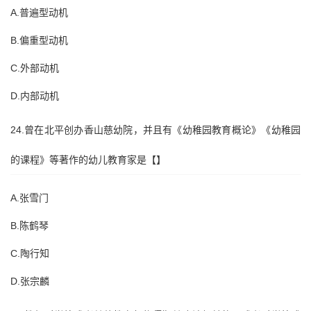
A.普遍型动机
B.偏重型动机
C.外部动机
D.内部动机
24.曾在北平创办香山慈幼院，并且有《幼稚园教育概论》《幼稚园
的课程》等著作的幼儿教育家是【】
A.张雪门
B.陈鹤琴
C.陶行知
D.张宗麟